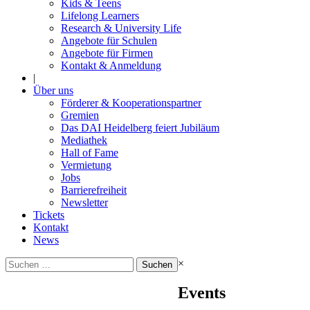
Kids & Teens
Lifelong Learners
Research & University Life
Angebote für Schulen
Angebote für Firmen
Kontakt & Anmeldung
|
Über uns
Förderer & Kooperationspartner
Gremien
Das DAI Heidelberg feiert Jubiläum
Mediathek
Hall of Fame
Vermietung
Jobs
Barrierefreiheit
Newsletter
Tickets
Kontakt
News
Suchen
×
nach:
Events