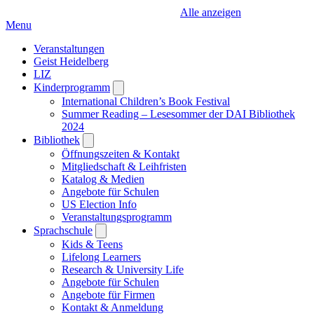
Alle anzeigen
Menu
Veranstaltungen
Geist Heidelberg
LIZ
Kinderprogramm
Open
submenu
International Children’s Book Festival
Summer Reading – Lesesommer der DAI Bibliothek
2024
Bibliothek
Open
submenu
Öffnungszeiten & Kontakt
Mitgliedschaft & Leihfristen
Katalog & Medien
Angebote für Schulen
US Election Info
Veranstaltungsprogramm
Sprachschule
Open
submenu
Kids & Teens
Lifelong Learners
Research & University Life
Angebote für Schulen
Angebote für Firmen
Kontakt & Anmeldung