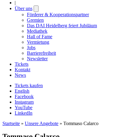
|
Über uns
Open
submenu
Förderer & Kooperationspartner
Gremien
Das DAI Heidelberg feiert Jubiläum
Mediathek
Hall of Fame
Vermietung
Jobs
Barrierefreiheit
Newsletter
Tickets
Kontakt
News
Tickets kaufen
English
Facebook
Instagram
YouTube
LinkedIn
Startseite
»
Unsere Angebote
»
Tommaso Calarco
Tommaso Calarco