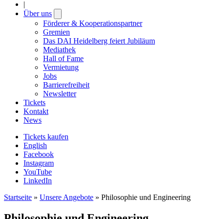
|
Über uns
Open
submenu
Förderer & Kooperationspartner
Gremien
Das DAI Heidelberg feiert Jubiläum
Mediathek
Hall of Fame
Vermietung
Jobs
Barrierefreiheit
Newsletter
Tickets
Kontakt
News
Tickets kaufen
English
Facebook
Instagram
YouTube
LinkedIn
Startseite
»
Unsere Angebote
»
Philosophie und Engineering
Philosophie und Engineering