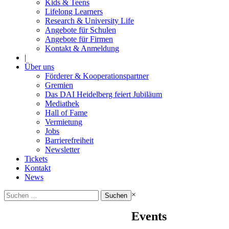
Kids & Teens
Lifelong Learners
Research & University Life
Angebote für Schulen
Angebote für Firmen
Kontakt & Anmeldung
|
Über uns
Förderer & Kooperationspartner
Gremien
Das DAI Heidelberg feiert Jubiläum
Mediathek
Hall of Fame
Vermietung
Jobs
Barrierefreiheit
Newsletter
Tickets
Kontakt
News
Suchen
×
nach:
Events