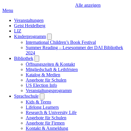
Alle anzeigen
Menu
Veranstaltungen
Geist Heidelberg
LIZ
Kinderprogramm
Open
submenu
International Children’s Book Festival
Summer Reading – Lesesommer der DAI Bibliothek
2024
Bibliothek
Open
submenu
Öffnungszeiten & Kontakt
Mitgliedschaft & Leihfristen
Katalog & Medien
Angebote für Schulen
US Election Info
Veranstaltungsprogramm
Sprachschule
Open
submenu
Kids & Teens
Lifelong Learners
Research & University Life
Angebote für Schulen
Angebote für Firmen
Kontakt & Anmeldung