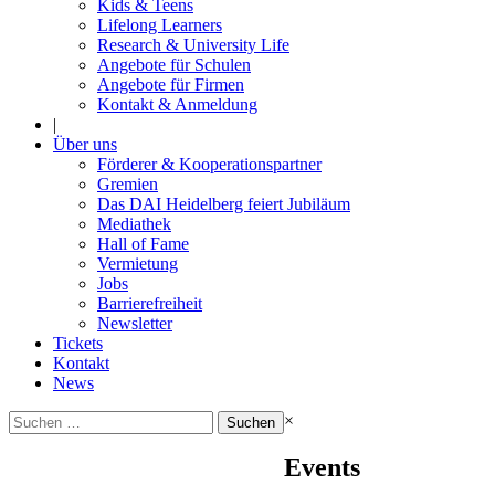
Kids & Teens
Lifelong Learners
Research & University Life
Angebote für Schulen
Angebote für Firmen
Kontakt & Anmeldung
|
Über uns
Förderer & Kooperationspartner
Gremien
Das DAI Heidelberg feiert Jubiläum
Mediathek
Hall of Fame
Vermietung
Jobs
Barrierefreiheit
Newsletter
Tickets
Kontakt
News
Suchen
×
nach:
Events