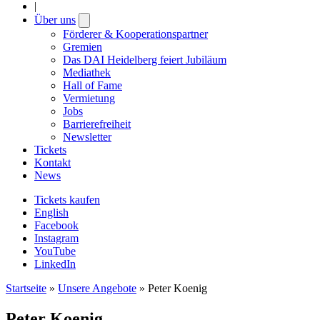
|
Über uns
Open
submenu
Förderer & Kooperationspartner
Gremien
Das DAI Heidelberg feiert Jubiläum
Mediathek
Hall of Fame
Vermietung
Jobs
Barrierefreiheit
Newsletter
Tickets
Kontakt
News
Tickets kaufen
English
Facebook
Instagram
YouTube
LinkedIn
Startseite
»
Unsere Angebote
»
Peter Koenig
Peter Koenig