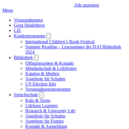
Alle anzeigen
Menu
Veranstaltungen
Geist Heidelberg
LIZ
Kinderprogramm
Open
submenu
International Children’s Book Festival
Summer Reading – Lesesommer der DAI Bibliothek
2024
Bibliothek
Open
submenu
Öffnungszeiten & Kontakt
Mitgliedschaft & Leihfristen
Katalog & Medien
Angebote für Schulen
US Election Info
Veranstaltungsprogramm
Sprachschule
Open
submenu
Kids & Teens
Lifelong Learners
Research & University Life
Angebote für Schulen
Angebote für Firmen
Kontakt & Anmeldung