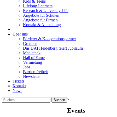
Kids & Teens
Lifelong Learners
Research & University Life
Angebote für Schulen
Angebote für Firmen
Kontakt & Anmeldung
|
Über uns
Förderer & Kooperationspartner
Gremien
Das DAI Heidelberg feiert Jubiläum
Mediathek
Hall of Fame
Vermietung
Jobs
Barrierefreiheit
Newsletter
Tickets
Kontakt
News
Suchen
×
nach:
Events