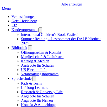
Alle anzeigen
Menu
Veranstaltungen
Geist Heidelberg
LIZ
Kinderprogramm
Open
submenu
International Children’s Book Festival
Summer Reading – Lesesommer der DAI Bibliothek
2024
Bibliothek
Open
submenu
Öffnungszeiten & Kontakt
Mitgliedschaft & Leihfristen
Katalog & Medien
Angebote für Schulen
US Election Info
Veranstaltungsprogramm
Sprachschule
Open
submenu
Kids & Teens
Lifelong Learners
Research & University Life
Angebote für Schulen
Angebote für Firmen
Kontakt & Anmeldung