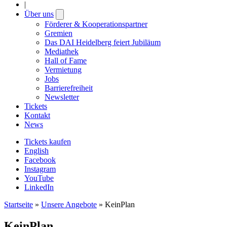
|
Über uns
Open
submenu
Förderer & Kooperationspartner
Gremien
Das DAI Heidelberg feiert Jubiläum
Mediathek
Hall of Fame
Vermietung
Jobs
Barrierefreiheit
Newsletter
Tickets
Kontakt
News
Tickets kaufen
English
Facebook
Instagram
YouTube
LinkedIn
Startseite
»
Unsere Angebote
»
KeinPlan
KeinPlan