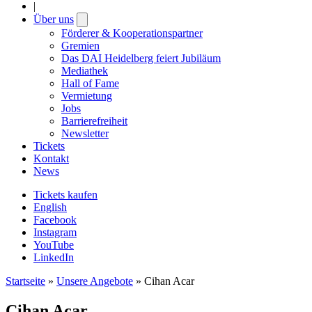
|
Über uns
Open
submenu
Förderer & Kooperationspartner
Gremien
Das DAI Heidelberg feiert Jubiläum
Mediathek
Hall of Fame
Vermietung
Jobs
Barrierefreiheit
Newsletter
Tickets
Kontakt
News
Tickets kaufen
English
Facebook
Instagram
YouTube
LinkedIn
Startseite
»
Unsere Angebote
»
Cihan Acar
Cihan Acar