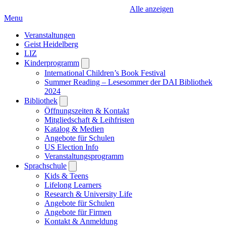
Alle anzeigen
Menu
Veranstaltungen
Geist Heidelberg
LIZ
Kinderprogramm
Open
submenu
International Children’s Book Festival
Summer Reading – Lesesommer der DAI Bibliothek
2024
Bibliothek
Open
submenu
Öffnungszeiten & Kontakt
Mitgliedschaft & Leihfristen
Katalog & Medien
Angebote für Schulen
US Election Info
Veranstaltungsprogramm
Sprachschule
Open
submenu
Kids & Teens
Lifelong Learners
Research & University Life
Angebote für Schulen
Angebote für Firmen
Kontakt & Anmeldung