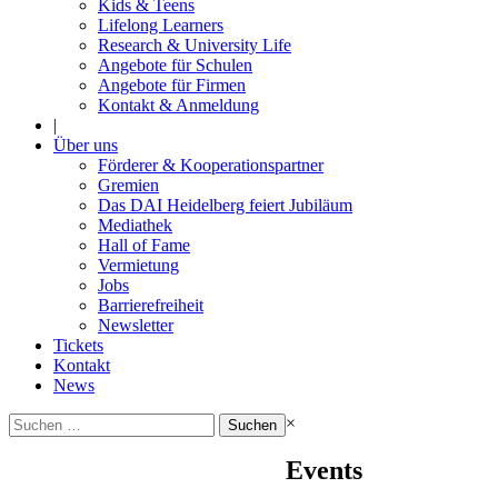
Kids & Teens
Lifelong Learners
Research & University Life
Angebote für Schulen
Angebote für Firmen
Kontakt & Anmeldung
|
Über uns
Förderer & Kooperationspartner
Gremien
Das DAI Heidelberg feiert Jubiläum
Mediathek
Hall of Fame
Vermietung
Jobs
Barrierefreiheit
Newsletter
Tickets
Kontakt
News
Suchen
×
nach:
Events