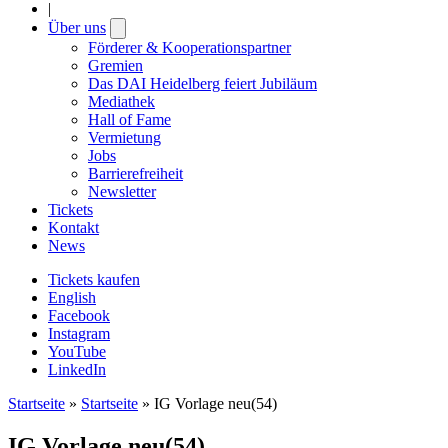
|
Über uns
Open
submenu
Förderer & Kooperationspartner
Gremien
Das DAI Heidelberg feiert Jubiläum
Mediathek
Hall of Fame
Vermietung
Jobs
Barrierefreiheit
Newsletter
Tickets
Kontakt
News
Tickets kaufen
English
Facebook
Instagram
YouTube
LinkedIn
Startseite
»
Startseite
»
IG Vorlage neu(54)
IG Vorlage neu(54)