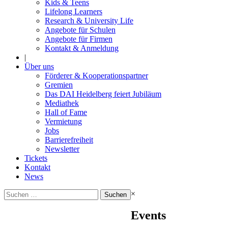
Kids & Teens
Lifelong Learners
Research & University Life
Angebote für Schulen
Angebote für Firmen
Kontakt & Anmeldung
|
Über uns
Förderer & Kooperationspartner
Gremien
Das DAI Heidelberg feiert Jubiläum
Mediathek
Hall of Fame
Vermietung
Jobs
Barrierefreiheit
Newsletter
Tickets
Kontakt
News
Suchen
×
nach:
Events