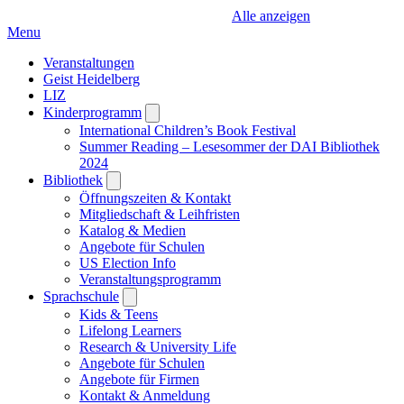
Alle anzeigen
Menu
Veranstaltungen
Geist Heidelberg
LIZ
Kinderprogramm
Open
submenu
International Children’s Book Festival
Summer Reading – Lesesommer der DAI Bibliothek
2024
Bibliothek
Open
submenu
Öffnungszeiten & Kontakt
Mitgliedschaft & Leihfristen
Katalog & Medien
Angebote für Schulen
US Election Info
Veranstaltungsprogramm
Sprachschule
Open
submenu
Kids & Teens
Lifelong Learners
Research & University Life
Angebote für Schulen
Angebote für Firmen
Kontakt & Anmeldung