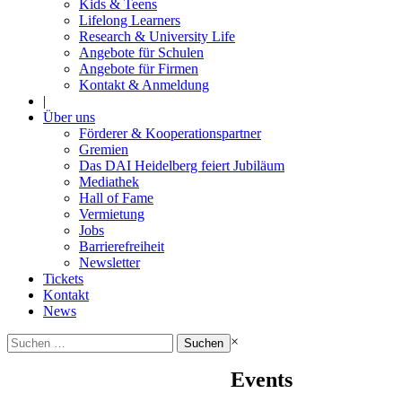
Kids & Teens
Lifelong Learners
Research & University Life
Angebote für Schulen
Angebote für Firmen
Kontakt & Anmeldung
|
Über uns
Förderer & Kooperationspartner
Gremien
Das DAI Heidelberg feiert Jubiläum
Mediathek
Hall of Fame
Vermietung
Jobs
Barrierefreiheit
Newsletter
Tickets
Kontakt
News
Suchen
×
nach:
Events