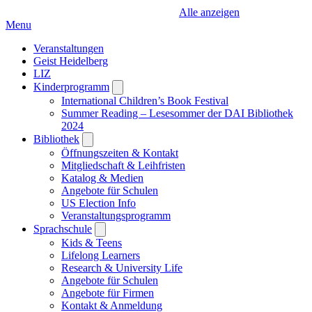
Alle anzeigen
Menu
Veranstaltungen
Geist Heidelberg
LIZ
Kinderprogramm
Open
submenu
International Children’s Book Festival
Summer Reading – Lesesommer der DAI Bibliothek
2024
Bibliothek
Open
submenu
Öffnungszeiten & Kontakt
Mitgliedschaft & Leihfristen
Katalog & Medien
Angebote für Schulen
US Election Info
Veranstaltungsprogramm
Sprachschule
Open
submenu
Kids & Teens
Lifelong Learners
Research & University Life
Angebote für Schulen
Angebote für Firmen
Kontakt & Anmeldung