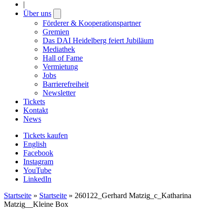
|
Über uns
Open
submenu
Förderer & Kooperationspartner
Gremien
Das DAI Heidelberg feiert Jubiläum
Mediathek
Hall of Fame
Vermietung
Jobs
Barrierefreiheit
Newsletter
Tickets
Kontakt
News
Tickets kaufen
English
Facebook
Instagram
YouTube
LinkedIn
Startseite
»
Startseite
»
260122_Gerhard Matzig_c_Katharina
Matzig__Kleine Box