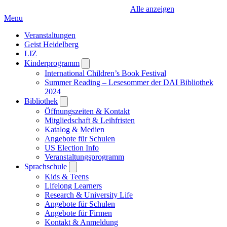
Alle anzeigen
Menu
Veranstaltungen
Geist Heidelberg
LIZ
Kinderprogramm
Open
submenu
International Children’s Book Festival
Summer Reading – Lesesommer der DAI Bibliothek
2024
Bibliothek
Open
submenu
Öffnungszeiten & Kontakt
Mitgliedschaft & Leihfristen
Katalog & Medien
Angebote für Schulen
US Election Info
Veranstaltungsprogramm
Sprachschule
Open
submenu
Kids & Teens
Lifelong Learners
Research & University Life
Angebote für Schulen
Angebote für Firmen
Kontakt & Anmeldung