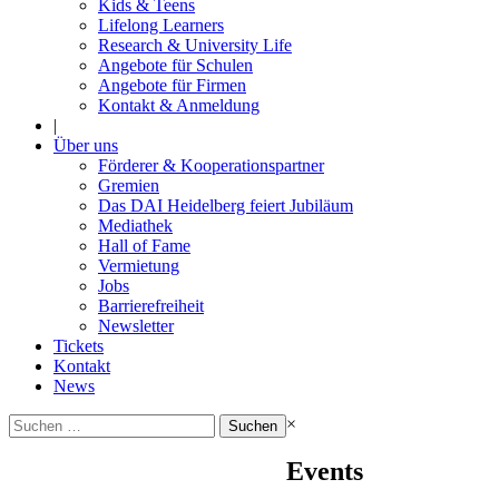
Kids & Teens
Lifelong Learners
Research & University Life
Angebote für Schulen
Angebote für Firmen
Kontakt & Anmeldung
|
Über uns
Förderer & Kooperationspartner
Gremien
Das DAI Heidelberg feiert Jubiläum
Mediathek
Hall of Fame
Vermietung
Jobs
Barrierefreiheit
Newsletter
Tickets
Kontakt
News
Suchen
×
nach:
Events