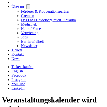
|
Über uns
Open
submenu
Förderer & Kooperationspartner
Gremien
Das DAI Heidelberg feiert Jubiläum
Mediathek
Hall of Fame
Vermietung
Jobs
Barrierefreiheit
Newsletter
Tickets
Kontakt
News
Tickets kaufen
English
Facebook
Instagram
YouTube
LinkedIn
Veranstaltungskalender wird