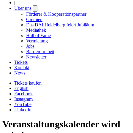
|
Über uns
Open
submenu
Förderer & Kooperationspartner
Gremien
Das DAI Heidelberg feiert Jubiläum
Mediathek
Hall of Fame
Vermietung
Jobs
Barrierefreiheit
Newsletter
Tickets
Kontakt
News
Tickets kaufen
English
Facebook
Instagram
YouTube
LinkedIn
Veranstaltungskalender wird