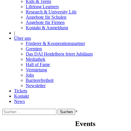
Kids & Teens
Lifelong Learners
Research & University Life
Angebote für Schulen
Angebote für Firmen
Kontakt & Anmeldung
|
Über uns
Förderer & Kooperationspartner
Gremien
Das DAI Heidelberg feiert Jubiläum
Mediathek
Hall of Fame
Vermietung
Jobs
Barrierefreiheit
Newsletter
Tickets
Kontakt
News
Suchen
×
nach:
Events