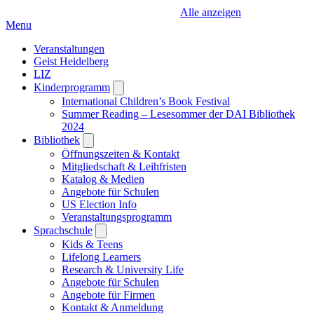
Alle anzeigen
Menu
Veranstaltungen
Geist Heidelberg
LIZ
Kinderprogramm
Open
submenu
International Children’s Book Festival
Summer Reading – Lesesommer der DAI Bibliothek
2024
Bibliothek
Open
submenu
Öffnungszeiten & Kontakt
Mitgliedschaft & Leihfristen
Katalog & Medien
Angebote für Schulen
US Election Info
Veranstaltungsprogramm
Sprachschule
Open
submenu
Kids & Teens
Lifelong Learners
Research & University Life
Angebote für Schulen
Angebote für Firmen
Kontakt & Anmeldung