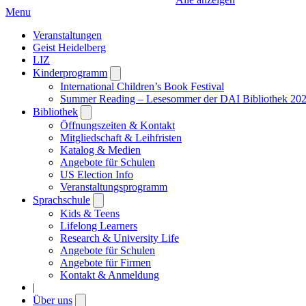
Menu
Veranstaltungen
Geist Heidelberg
LIZ
Kinderprogramm
Open
submenu
International Children’s Book Festival
Summer Reading – Lesesommer der DAI Bibliothek 20
Bibliothek
Open
submenu
Öffnungszeiten & Kontakt
Mitgliedschaft & Leihfristen
Katalog & Medien
Angebote für Schulen
US Election Info
Veranstaltungsprogramm
Sprachschule
Open
submenu
Kids & Teens
Lifelong Learners
Research & University Life
Angebote für Schulen
Angebote für Firmen
Kontakt & Anmeldung
|
Über uns
Open