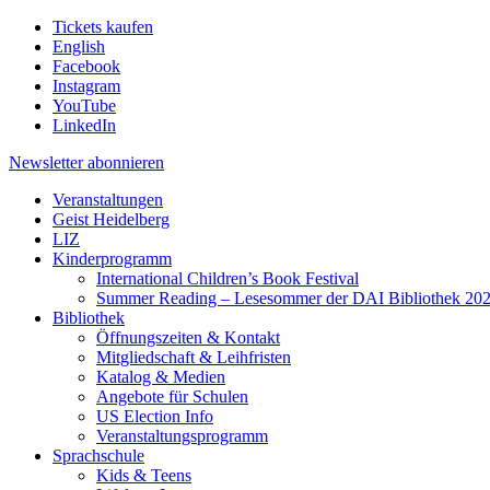
Tickets kaufen
English
Facebook
Instagram
YouTube
LinkedIn
Newsletter
abonnieren
Veranstaltungen
Geist Heidelberg
LIZ
Kinderprogramm
International Children’s Book Festival
Summer Reading – Lesesommer der DAI Bibliothek 20
Bibliothek
Öffnungszeiten & Kontakt
Mitgliedschaft & Leihfristen
Katalog & Medien
Angebote für Schulen
US Election Info
Veranstaltungsprogramm
Sprachschule
Kids & Teens