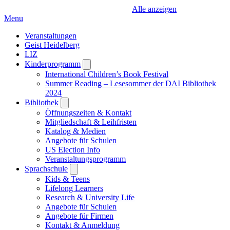
Alle anzeigen
Menu
Veranstaltungen
Geist Heidelberg
LIZ
Kinderprogramm
Open
submenu
International Children’s Book Festival
Summer Reading – Lesesommer der DAI Bibliothek
2024
Bibliothek
Open
submenu
Öffnungszeiten & Kontakt
Mitgliedschaft & Leihfristen
Katalog & Medien
Angebote für Schulen
US Election Info
Veranstaltungsprogramm
Sprachschule
Open
submenu
Kids & Teens
Lifelong Learners
Research & University Life
Angebote für Schulen
Angebote für Firmen
Kontakt & Anmeldung