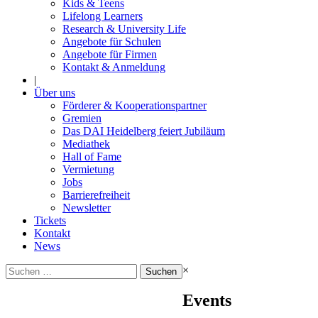
Kids & Teens
Lifelong Learners
Research & University Life
Angebote für Schulen
Angebote für Firmen
Kontakt & Anmeldung
|
Über uns
Förderer & Kooperationspartner
Gremien
Das DAI Heidelberg feiert Jubiläum
Mediathek
Hall of Fame
Vermietung
Jobs
Barrierefreiheit
Newsletter
Tickets
Kontakt
News
Suchen
×
nach:
Events