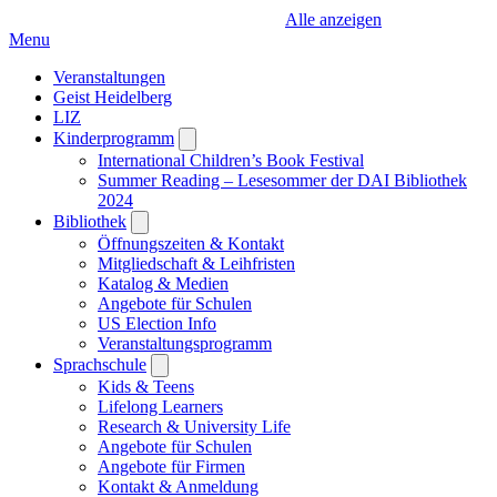
Alle anzeigen
Menu
Veranstaltungen
Geist Heidelberg
LIZ
Kinderprogramm
Open
submenu
International Children’s Book Festival
Summer Reading – Lesesommer der DAI Bibliothek
2024
Bibliothek
Open
submenu
Öffnungszeiten & Kontakt
Mitgliedschaft & Leihfristen
Katalog & Medien
Angebote für Schulen
US Election Info
Veranstaltungsprogramm
Sprachschule
Open
submenu
Kids & Teens
Lifelong Learners
Research & University Life
Angebote für Schulen
Angebote für Firmen
Kontakt & Anmeldung