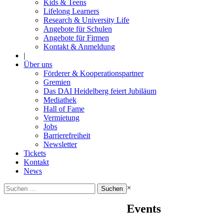
Kids & Teens
Lifelong Learners
Research & University Life
Angebote für Schulen
Angebote für Firmen
Kontakt & Anmeldung
|
Über uns
Förderer & Kooperationspartner
Gremien
Das DAI Heidelberg feiert Jubiläum
Mediathek
Hall of Fame
Vermietung
Jobs
Barrierefreiheit
Newsletter
Tickets
Kontakt
News
Suchen
×
nach:
Events