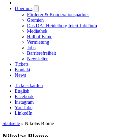
|
Über uns
Open
submenu
Förderer & Kooperationspartner
Gremien
Das DAI Heidelberg feiert Jubiläum
Mediathek
Hall of Fame
Vermietung
Jobs
Barrierefreiheit
Newsletter
Tickets
Kontakt
News
Tickets kaufen
English
Facebook
Instagram
YouTube
LinkedIn
Startseite
»
Nikolas Blome
Nikolas Blome