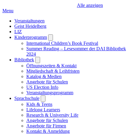
Alle anzeigen
Menu
Veranstaltungen
Geist Heidelberg
LIZ
Kinderprogramm
Open
submenu
International Children’s Book Festival
Summer Reading – Lesesommer der DAI Bibliothek
2024
Bibliothek
Open
submenu
Öffnungszeiten & Kontakt
Mitgliedschaft & Leihfristen
Katalog & Medien
Angebote für Schulen
US Election Info
Veranstaltungsprogramm
Sprachschule
Open
submenu
Kids & Teens
Lifelong Learners
Research & University Life
Angebote für Schulen
Angebote für Firmen
Kontakt & Anmeldung