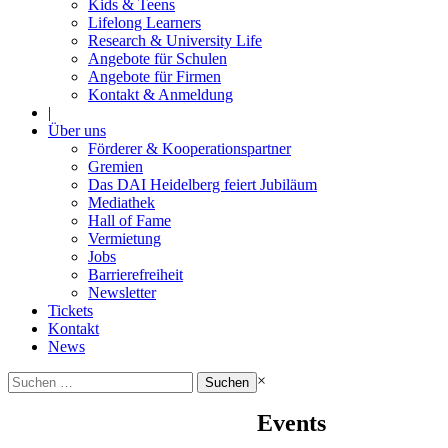
Kids & Teens
Lifelong Learners
Research & University Life
Angebote für Schulen
Angebote für Firmen
Kontakt & Anmeldung
|
Über uns
Förderer & Kooperationspartner
Gremien
Das DAI Heidelberg feiert Jubiläum
Mediathek
Hall of Fame
Vermietung
Jobs
Barrierefreiheit
Newsletter
Tickets
Kontakt
News
Suchen
×
nach:
Events