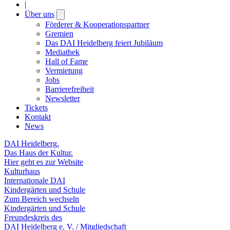
|
Über uns
Open
submenu
Förderer & Kooperationspartner
Gremien
Das DAI Heidelberg feiert Jubiläum
Mediathek
Hall of Fame
Vermietung
Jobs
Barrierefreiheit
Newsletter
Tickets
Kontakt
News
DAI Heidelberg.
Das Haus der Kultur.
Hier geht es zur Website
Kulturhaus
Internationale DAI
Kindergärten und Schule
Zum Bereich wechseln
Kindergärten und Schule
Freundeskreis des
DAI Heidelberg e. V. / Mitgliedschaft