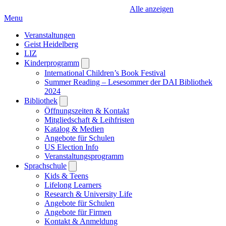
Alle anzeigen
Menu
Veranstaltungen
Geist Heidelberg
LIZ
Kinderprogramm
Open
submenu
International Children’s Book Festival
Summer Reading – Lesesommer der DAI Bibliothek
2024
Bibliothek
Open
submenu
Öffnungszeiten & Kontakt
Mitgliedschaft & Leihfristen
Katalog & Medien
Angebote für Schulen
US Election Info
Veranstaltungsprogramm
Sprachschule
Open
submenu
Kids & Teens
Lifelong Learners
Research & University Life
Angebote für Schulen
Angebote für Firmen
Kontakt & Anmeldung