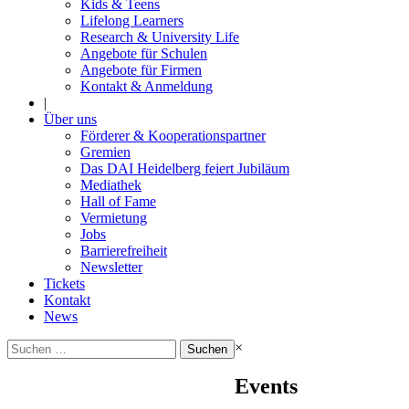
Kids & Teens
Lifelong Learners
Research & University Life
Angebote für Schulen
Angebote für Firmen
Kontakt & Anmeldung
|
Über uns
Förderer & Kooperationspartner
Gremien
Das DAI Heidelberg feiert Jubiläum
Mediathek
Hall of Fame
Vermietung
Jobs
Barrierefreiheit
Newsletter
Tickets
Kontakt
News
Suchen
×
nach:
Events