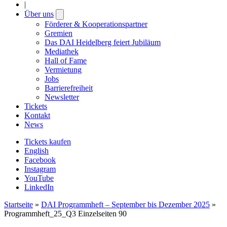
|
Über uns
Open
submenu
Förderer & Kooperationspartner
Gremien
Das DAI Heidelberg feiert Jubiläum
Mediathek
Hall of Fame
Vermietung
Jobs
Barrierefreiheit
Newsletter
Tickets
Kontakt
News
Tickets kaufen
English
Facebook
Instagram
YouTube
LinkedIn
Startseite
»
DAI Programmheft – September bis Dezember 2025
»
Programmheft_25_Q3 Einzelseiten 90