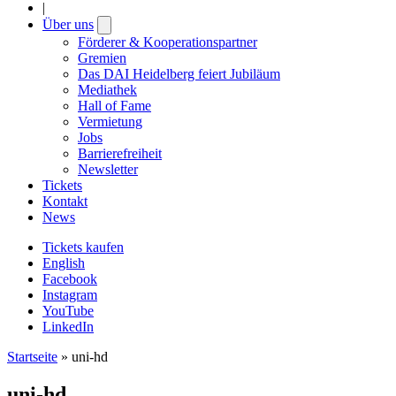
|
Über uns
Open
submenu
Förderer & Kooperationspartner
Gremien
Das DAI Heidelberg feiert Jubiläum
Mediathek
Hall of Fame
Vermietung
Jobs
Barrierefreiheit
Newsletter
Tickets
Kontakt
News
Tickets kaufen
English
Facebook
Instagram
YouTube
LinkedIn
Startseite
»
uni-hd
uni-hd