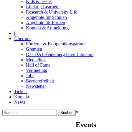
Kids & Teens
Lifelong Learners
Research & University Life
Angebote für Schulen
Angebote für Firmen
Kontakt & Anmeldung
|
Über uns
Förderer & Kooperationspartner
Gremien
Das DAI Heidelberg feiert Jubiläum
Mediathek
Hall of Fame
Vermietung
Jobs
Barrierefreiheit
Newsletter
Tickets
Kontakt
News
Suchen
×
nach:
Events