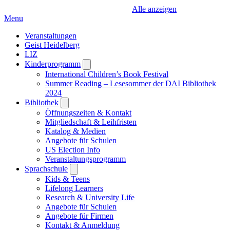
Alle anzeigen
Menu
Veranstaltungen
Geist Heidelberg
LIZ
Kinderprogramm
Open
submenu
International Children’s Book Festival
Summer Reading – Lesesommer der DAI Bibliothek
2024
Bibliothek
Open
submenu
Öffnungszeiten & Kontakt
Mitgliedschaft & Leihfristen
Katalog & Medien
Angebote für Schulen
US Election Info
Veranstaltungsprogramm
Sprachschule
Open
submenu
Kids & Teens
Lifelong Learners
Research & University Life
Angebote für Schulen
Angebote für Firmen
Kontakt & Anmeldung