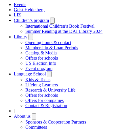
Events
Geist Heidelberg
LIZ
Children’s program
Open
submenu
International Children’s Book Festival
Summer Reading at the DAI Library 2024
Library
Open
submenu
Opening hours & contact
Membership & Loan Periods
Catalog & Media
Offers for schools
US Election Info
Event program
Language School
Open
submenu
Kids & Teens
Lifelong Learners
Research & University Life
Offers for schools
Offers for companies
Contact & Registration
|
About us
Open
submenu
Sponsors & Cooperation Partners
Committees