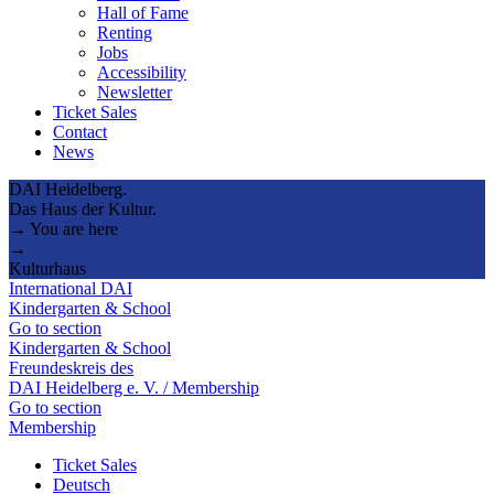
Hall of Fame
Renting
Jobs
Accessibility
Newsletter
Ticket Sales
Contact
News
DAI Heidelberg.
Das Haus der Kultur.
→ You are here
→
Kulturhaus
International DAI
Kindergarten & School
Go to section
Kindergarten & School
Freundeskreis des
DAI Heidelberg e. V. / Membership
Go to section
Membership
Ticket Sales
Deutsch