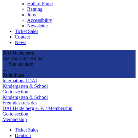
Hall of Fame
Renting
Jobs
Accessibility
Newsletter
Ticket Sales
Contact
News
DAI Heidelberg.
Das Haus der Kultur.
→ You are here
→
Kulturhaus
International DAI
Kindergarten & School
Go to section
Kindergarten & School
Freundeskreis des
DAI Heidelberg e. V. / Membership
Go to section
Membership
Ticket Sales
Deutsch