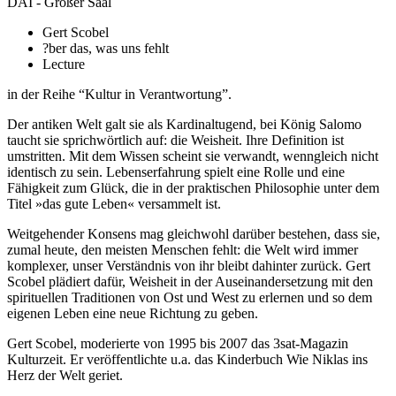
DAI - Großer Saal
Gert Scobel
?ber das, was uns fehlt
Lecture
in der Reihe “Kultur in Verantwortung”.
Der antiken Welt galt sie als Kardinaltugend, bei König Salomo
taucht sie sprichwörtlich auf: die Weisheit. Ihre Definition ist
umstritten. Mit dem Wissen scheint sie verwandt, wenngleich nicht
identisch zu sein. Lebenserfahrung spielt eine Rolle und eine
Fähigkeit zum Glück, die in der praktischen Philosophie unter dem
Titel »das gute Leben« versammelt ist.
Weitgehender Konsens mag gleichwohl darüber bestehen, dass sie,
zumal heute, den meisten Menschen fehlt: die Welt wird immer
komplexer, unser Verständnis von ihr bleibt dahinter zurück. Gert
Scobel plädiert dafür, Weisheit in der Auseinandersetzung mit den
spirituellen Traditionen von Ost und West zu erlernen und so dem
eigenen Leben eine neue Richtung zu geben.
Gert Scobel, moderierte von 1995 bis 2007 das 3sat-Magazin
Kulturzeit. Er veröffentlichte u.a. das Kinderbuch Wie Niklas ins
Herz der Welt geriet.