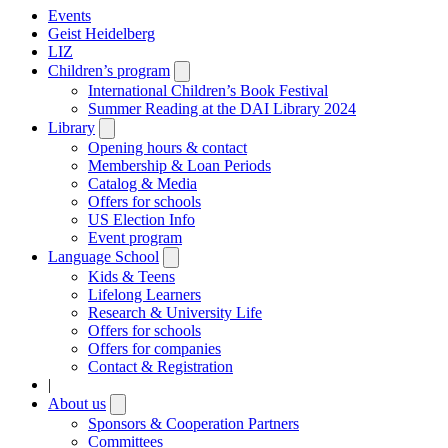
Events
Geist Heidelberg
LIZ
Children’s program
Open
submenu
International Children’s Book Festival
Summer Reading at the DAI Library 2024
Library
Open
submenu
Opening hours & contact
Membership & Loan Periods
Catalog & Media
Offers for schools
US Election Info
Event program
Language School
Open
submenu
Kids & Teens
Lifelong Learners
Research & University Life
Offers for schools
Offers for companies
Contact & Registration
|
About us
Open
submenu
Sponsors & Cooperation Partners
Committees