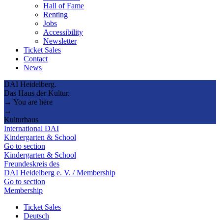
Hall of Fame
Renting
Jobs
Accessibility
Newsletter
Ticket Sales
Contact
News
DAI Heidelberg.
Das Haus der Kultur.
→ You are here
→
Kulturhaus
International DAI
Kindergarten & School
Go to section
Kindergarten & School
Freundeskreis des
DAI Heidelberg e. V. / Membership
Go to section
Membership
Ticket Sales
Deutsch