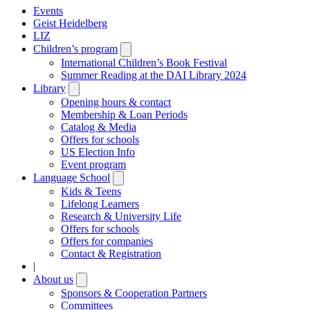
Events
Geist Heidelberg
LIZ
Children’s program
Open
submenu
International Children’s Book Festival
Summer Reading at the DAI Library 2024
Library
Open
submenu
Opening hours & contact
Membership & Loan Periods
Catalog & Media
Offers for schools
US Election Info
Event program
Language School
Open
submenu
Kids & Teens
Lifelong Learners
Research & University Life
Offers for schools
Offers for companies
Contact & Registration
|
About us
Open
submenu
Sponsors & Cooperation Partners
Committees