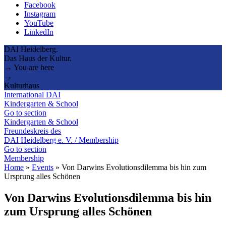
Facebook
Instagram
YouTube
LinkedIn
DAI Heidelberg.
Das Haus der Kultur.
→ You are here
→
Kulturhaus
International DAI
Kindergarten & School
Go to section
Kindergarten & School
Freundeskreis des
DAI Heidelberg e. V. / Membership
Go to section
Membership
Home
»
Events
»
Von Darwins Evolutionsdilemma bis hin zum
Ursprung alles Schönen
Von Darwins Evolutionsdilemma bis hin
zum Ursprung alles Schönen