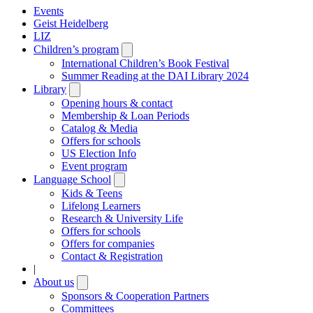
Events
Geist Heidelberg
LIZ
Children’s program
Open
submenu
International Children’s Book Festival
Summer Reading at the DAI Library 2024
Library
Open
submenu
Opening hours & contact
Membership & Loan Periods
Catalog & Media
Offers for schools
US Election Info
Event program
Language School
Open
submenu
Kids & Teens
Lifelong Learners
Research & University Life
Offers for schools
Offers for companies
Contact & Registration
|
About us
Open
submenu
Sponsors & Cooperation Partners
Committees