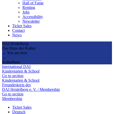
Hall of Fame
Renting
Jobs
Accessibility
Newsletter
Ticket Sales
Contact
News
DAI Heidelberg.
Das Haus der Kultur.
→ You are here
→
Kulturhaus
International DAI
Kindergarten & School
Go to section
Kindergarten & School
Freundeskreis des
DAI Heidelberg e. V. / Membership
Go to section
Membership
Ticket Sales
Deutsch