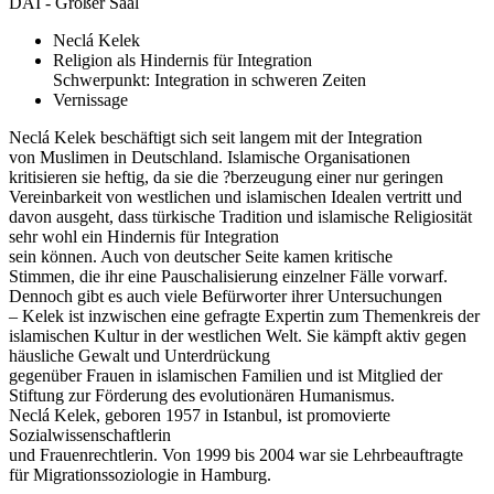
DAI - Großer Saal
Neclá Kelek
Religion als Hindernis für Integration
Schwerpunkt: Integration in schweren Zeiten
Vernissage
Neclá Kelek beschäftigt sich seit langem mit der Integration
von Muslimen in Deutschland. Islamische Organisationen
kritisieren sie heftig, da sie die ?berzeugung einer nur geringen
Vereinbarkeit von westlichen und islamischen Idealen vertritt und
davon ausgeht, dass türkische Tradition und islamische Religiosität
sehr wohl ein Hindernis für Integration
sein können. Auch von deutscher Seite kamen kritische
Stimmen, die ihr eine Pauschalisierung einzelner Fälle vorwarf.
Dennoch gibt es auch viele Befürworter ihrer Untersuchungen
– Kelek ist inzwischen eine gefragte Expertin zum Themenkreis der
islamischen Kultur in der westlichen Welt. Sie kämpft aktiv gegen
häusliche Gewalt und Unterdrückung
gegenüber Frauen in islamischen Familien und ist Mitglied der
Stiftung zur Förderung des evolutionären Humanismus.
Neclá Kelek, geboren 1957 in Istanbul, ist promovierte
Sozialwissenschaftlerin
und Frauenrechtlerin. Von 1999 bis 2004 war sie Lehrbeauftragte
für Migrationssoziologie in Hamburg.