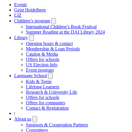
Events
Geist Heidelberg
LIZ
Children’s program
Open
submenu
International Children’s Book Festival
Summer Reading at the DAI Library 2024
Library
Open
submenu
Opening hours & contact
Membership & Loan Periods
Catalog & Media
Offers for schools
US Election Info
Event program
Language School
Open
submenu
Kids & Teens
Lifelong Learners
Research & University Life
Offers for schools
Offers for companies
Contact & Registration
|
About us
Open
submenu
Sponsors & Cooperation Partners
Committees