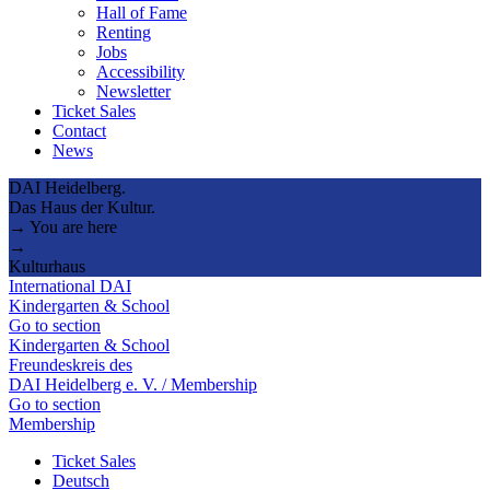
Hall of Fame
Renting
Jobs
Accessibility
Newsletter
Ticket Sales
Contact
News
DAI Heidelberg.
Das Haus der Kultur.
→ You are here
→
Kulturhaus
International DAI
Kindergarten & School
Go to section
Kindergarten & School
Freundeskreis des
DAI Heidelberg e. V. / Membership
Go to section
Membership
Ticket Sales
Deutsch