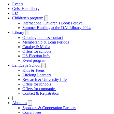
Events
Geist Heidelberg
LIZ
Children’s program
Open
submenu
International Children’s Book Festival
Summer Reading at the DAI Library 2024
Library
Open
submenu
Opening hours & contact
Membership & Loan Periods
Catalog & Media
Offers for schools
US Election Info
Event program
Language School
Open
submenu
Kids & Teens
Lifelong Learners
Research & University Life
Offers for schools
Offers for companies
Contact & Registration
|
About us
Open
submenu
Sponsors & Cooperation Partners
Committees