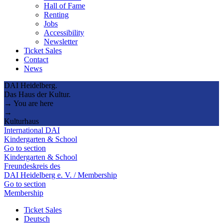
Hall of Fame
Renting
Jobs
Accessibility
Newsletter
Ticket Sales
Contact
News
DAI Heidelberg.
Das Haus der Kultur.
→ You are here
→
Kulturhaus
International DAI
Kindergarten & School
Go to section
Kindergarten & School
Freundeskreis des
DAI Heidelberg e. V. / Membership
Go to section
Membership
Ticket Sales
Deutsch