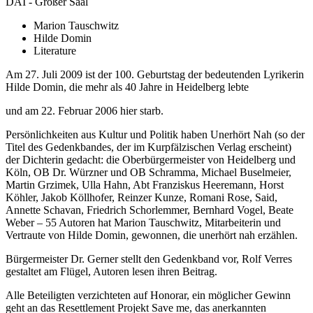
DAI - Großer Saal
Marion Tauschwitz
Hilde Domin
Literature
Am 27. Juli 2009 ist der 100. Geburtstag der bedeutenden Lyrikerin
Hilde Domin, die mehr als 40 Jahre in Heidelberg lebte
und am 22. Februar 2006 hier starb.
Persönlichkeiten aus Kultur und Politik haben Unerhört Nah (so der
Titel des Gedenkbandes, der im Kurpfälzischen Verlag erscheint)
der Dichterin gedacht: die Oberbürgermeister von Heidelberg und
Köln, OB Dr. Würzner und OB Schramma, Michael Buselmeier,
Martin Grzimek, Ulla Hahn, Abt Franziskus Heeremann, Horst
Köhler, Jakob Köllhofer, Reinzer Kunze, Romani Rose, Said,
Annette Schavan, Friedrich Schorlemmer, Bernhard Vogel, Beate
Weber – 55 Autoren hat Marion Tauschwitz, Mitarbeiterin und
Vertraute von Hilde Domin, gewonnen, die unerhört nah erzählen.
Bürgermeister Dr. Gerner stellt den Gedenkband vor, Rolf Verres
gestaltet am Flügel, Autoren lesen ihren Beitrag.
Alle Beteiligten verzichteten auf Honorar, ein möglicher Gewinn
geht an das Resettlement Projekt Save me, das anerkannten