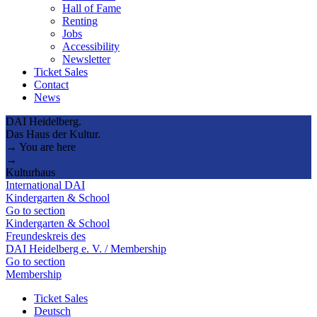
Hall of Fame
Renting
Jobs
Accessibility
Newsletter
Ticket Sales
Contact
News
DAI Heidelberg.
Das Haus der Kultur.
→ You are here
→
Kulturhaus
International DAI
Kindergarten & School
Go to section
Kindergarten & School
Freundeskreis des
DAI Heidelberg e. V. / Membership
Go to section
Membership
Ticket Sales
Deutsch