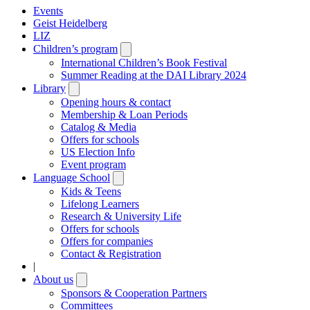
Events
Geist Heidelberg
LIZ
Children’s program
Open
submenu
International Children’s Book Festival
Summer Reading at the DAI Library 2024
Library
Open
submenu
Opening hours & contact
Membership & Loan Periods
Catalog & Media
Offers for schools
US Election Info
Event program
Language School
Open
submenu
Kids & Teens
Lifelong Learners
Research & University Life
Offers for schools
Offers for companies
Contact & Registration
|
About us
Open
submenu
Sponsors & Cooperation Partners
Committees