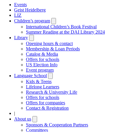
Events
Geist Heidelberg
LIZ
Children’s program
Open
submenu
International Children’s Book Festival
Summer Reading at the DAI Library 2024
Library
Open
submenu
Opening hours & contact
Membership & Loan Periods
Catalog & Media
Offers for schools
US Election Info
Event program
Language School
Open
submenu
Kids & Teens
Lifelong Learners
Research & University Life
Offers for schools
Offers for companies
Contact & Registration
|
About us
Open
submenu
Sponsors & Cooperation Partners
Committees