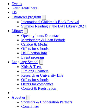
Events
Geist Heidelberg
LIZ
Children’s program
Open
submenu
International Children’s Book Festival
Summer Reading at the DAI Library 2024
Library
Open
submenu
Opening hours & contact
Membership & Loan Periods
Catalog & Media
Offers for schools
US Election Info
Event program
Language School
Open
submenu
Kids & Teens
Lifelong Learners
Research & University Life
Offers for schools
Offers for companies
Contact & Registration
|
About us
Open
submenu
Sponsors & Cooperation Partners
Committees