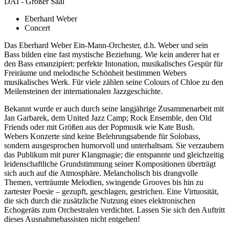
DAI - Großer Saal
Eberhard Weber
Concert
Das Eberhard Weber Ein-Mann-Orchester, d.h. Weber und sein
Bass bilden eine fast mystische Beziehung. Wie kein anderer hat er
den Bass emanzipiert: perfekte Intonation, musikalisches Gespür für
Freiräume und melodische Schönheit bestimmen Webers
musikalisches Werk. Für viele zählen seine Colours of Chloe zu den
Meilensteinen der internationalen Jazzgeschichte.
Bekannt wurde er auch durch seine langjährige Zusammenarbeit mit
Jan Garbarek, dem United Jazz Camp; Rock Ensemble, den Old
Friends oder mit Größen aus der Popmusik wie Kate Bush.
Webers Konzerte sind keine Belehrungsabende für Solobass,
sondern ausgesprochen humorvoll und unterhaltsam. Sie verzaubern
das Publikum mit purer Klangmagie; die entspannte und gleichzeitig
leidenschaftliche Grundstimmung seiner Kompositionen überträgt
sich auch auf die Atmosphäre. Melancholisch bis drangvolle
Themen, verträumte Melodien, swingende Grooves bis hin zu
zartester Poesie – gezupft, geschlagen, gestrichen. Eine Virtuosität,
die sich durch die zusätzliche Nutzung eines elektronischen
Echogeräts zum Orchestralen verdichtet. Lassen Sie sich den Auftritt
dieses Ausnahmebassisten nicht entgehen!