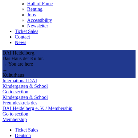
Hall of Fame
Renting
Jobs
Accessibility
Newsletter
Ticket Sales
Contact
News
DAI Heidelberg.
Das Haus der Kultur.
→ You are here
→
Kulturhaus
International DAI
Kindergarten & School
Go to section
Kindergarten & School
Freundeskreis des
DAI Heidelberg e. V. / Membership
Go to section
Membership
Ticket Sales
Deutsch