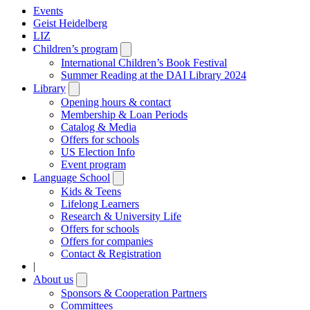
Events
Geist Heidelberg
LIZ
Children’s program
Open
submenu
International Children’s Book Festival
Summer Reading at the DAI Library 2024
Library
Open
submenu
Opening hours & contact
Membership & Loan Periods
Catalog & Media
Offers for schools
US Election Info
Event program
Language School
Open
submenu
Kids & Teens
Lifelong Learners
Research & University Life
Offers for schools
Offers for companies
Contact & Registration
|
About us
Open
submenu
Sponsors & Cooperation Partners
Committees