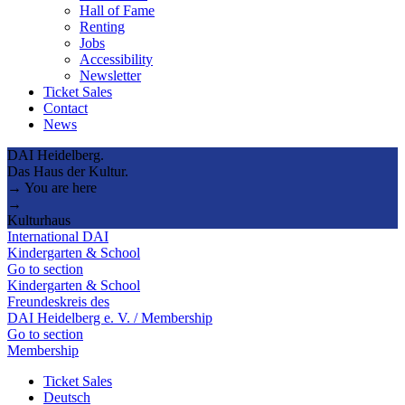
Hall of Fame
Renting
Jobs
Accessibility
Newsletter
Ticket Sales
Contact
News
DAI Heidelberg.
Das Haus der Kultur.
→ You are here
→
Kulturhaus
International DAI
Kindergarten & School
Go to section
Kindergarten & School
Freundeskreis des
DAI Heidelberg e. V. / Membership
Go to section
Membership
Ticket Sales
Deutsch