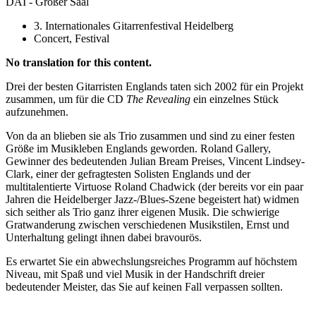
DAI - Großer Saal
3. Internationales Gitarrenfestival Heidelberg
Concert, Festival
No translation for this content.
Drei der besten Gitarristen Englands taten sich 2002 für ein Projekt
zusammen, um für die CD
The Revealing
ein einzelnes Stück
aufzunehmen.
Von da an blieben sie als Trio zusammen und sind zu einer festen
Größe im Musikleben Englands geworden. Roland Gallery,
Gewinner des bedeutenden Julian Bream Preises, Vincent Lindsey-
Clark, einer der gefragtesten Solisten Englands und der
multitalentierte Virtuose Roland Chadwick (der bereits vor ein paar
Jahren die Heidelberger Jazz-/Blues-Szene begeistert hat) widmen
sich seither als Trio ganz ihrer eigenen Musik. Die schwierige
Gratwanderung zwischen verschiedenen Musikstilen, Ernst und
Unterhaltung gelingt ihnen dabei bravourös.
Es erwartet Sie ein abwechslungsreiches Programm auf höchstem
Niveau, mit Spaß und viel Musik in der Handschrift dreier
bedeutender Meister, das Sie auf keinen Fall verpassen sollten.