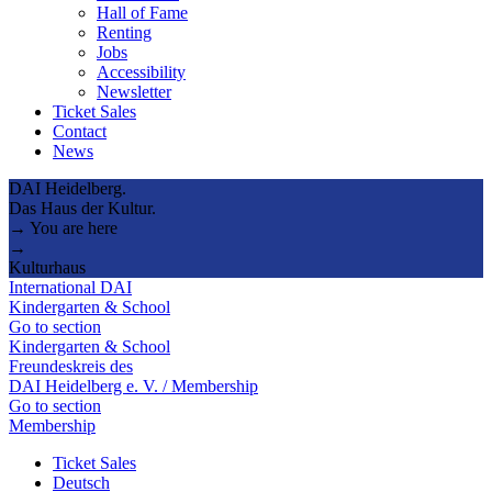
Hall of Fame
Renting
Jobs
Accessibility
Newsletter
Ticket Sales
Contact
News
DAI Heidelberg.
Das Haus der Kultur.
→ You are here
→
Kulturhaus
International DAI
Kindergarten & School
Go to section
Kindergarten & School
Freundeskreis des
DAI Heidelberg e. V. / Membership
Go to section
Membership
Ticket Sales
Deutsch