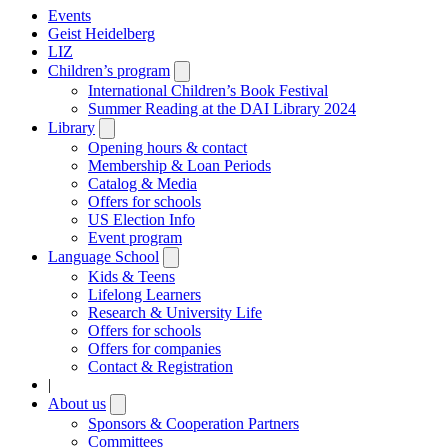
Events
Geist Heidelberg
LIZ
Children’s program
Open
submenu
International Children’s Book Festival
Summer Reading at the DAI Library 2024
Library
Open
submenu
Opening hours & contact
Membership & Loan Periods
Catalog & Media
Offers for schools
US Election Info
Event program
Language School
Open
submenu
Kids & Teens
Lifelong Learners
Research & University Life
Offers for schools
Offers for companies
Contact & Registration
|
About us
Open
submenu
Sponsors & Cooperation Partners
Committees