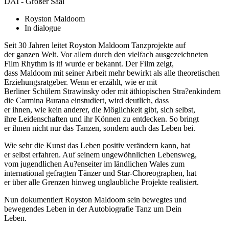
DAI - Großer Saal
Royston Maldoom
In dialogue
Seit 30 Jahren leitet Royston Maldoom Tanzprojekte auf
der ganzen Welt. Vor allem durch den vielfach ausgezeichneten
Film Rhythm is it! wurde er bekannt. Der Film zeigt,
dass Maldoom mit seiner Arbeit mehr bewirkt als alle theoretischen
Erziehungsratgeber. Wenn er erzählt, wie er mit
Berliner Schülern Strawinsky oder mit äthiopischen Stra?enkindern
die Carmina Burana einstudiert, wird deutlich, dass
er ihnen, wie kein anderer, die Möglichkeit gibt, sich selbst,
ihre Leidenschaften und ihr Können zu entdecken. So bringt
er ihnen nicht nur das Tanzen, sondern auch das Leben bei.
Wie sehr die Kunst das Leben positiv verändern kann, hat
er selbst erfahren. Auf seinem ungewöhnlichen Lebensweg,
vom jugendlichen Au?enseiter im ländlichen Wales zum
international gefragten Tänzer und Star-Choreographen, hat
er über alle Grenzen hinweg unglaubliche Projekte realisiert.
Nun dokumentiert Royston Maldoom sein bewegtes und
bewegendes Leben in der Autobiografie Tanz um Dein
Leben.