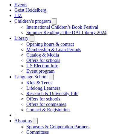
Events
Geist Heidelberg
LIZ
Children’s program
Open
submenu
International Children’s Book Festival
Summer Reading at the DAI Library 2024
Library
Open
submenu
Opening hours & contact
Membership & Loan Periods
Catalog & Media
Offers for schools
US Election Info
Event program
Language School
Open
submenu
Kids & Teens
Lifelong Learners
Research & University Life
Offers for schools
Offers for companies
Contact & Registration
|
About us
Open
submenu
Sponsors & Cooperation Partners
Committees