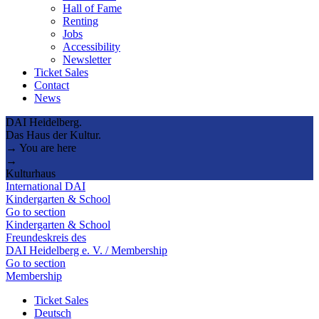
Hall of Fame
Renting
Jobs
Accessibility
Newsletter
Ticket Sales
Contact
News
DAI Heidelberg.
Das Haus der Kultur.
→ You are here
→
Kulturhaus
International DAI
Kindergarten & School
Go to section
Kindergarten & School
Freundeskreis des
DAI Heidelberg e. V. / Membership
Go to section
Membership
Ticket Sales
Deutsch