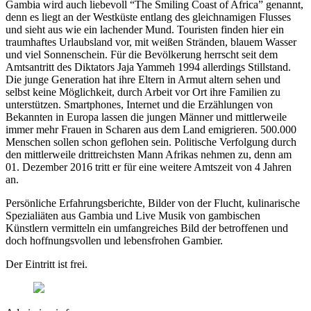
Gambia wird auch liebevoll “The Smiling Coast of Africa” genannt,
denn es liegt an der Westküste entlang des gleichnamigen Flusses
und sieht aus wie ein lachender Mund. Touristen finden hier ein
traumhaftes Urlaubsland vor, mit weißen Stränden, blauem Wasser
und viel Sonnenschein. Für die Bevölkerung herrscht seit dem
Amtsantritt des Diktators Jaja Yammeh 1994 allerdings Stillstand.
Die junge Generation hat ihre Eltern in Armut altern sehen und
selbst keine Möglichkeit, durch Arbeit vor Ort ihre Familien zu
unterstützen. Smartphones, Internet und die Erzählungen von
Bekannten in Europa lassen die jungen Männer und mittlerweile
immer mehr Frauen in Scharen aus dem Land emigrieren. 500.000
Menschen sollen schon geflohen sein. Politische Verfolgung durch
den mittlerweile drittreichsten Mann Afrikas nehmen zu, denn am
01. Dezember 2016 tritt er für eine weitere Amtszeit von 4 Jahren
an.
Persönliche Erfahrungsberichte, Bilder von der Flucht, kulinarische
Spezialiäten aus Gambia und Live Musik von gambischen
Künstlern vermitteln ein umfangreiches Bild der betroffenen und
doch hoffnungsvollen und lebensfrohen Gambier.
Der Eintritt ist frei.