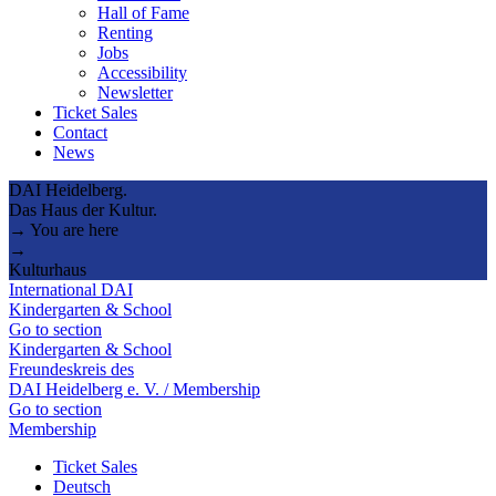
Hall of Fame
Renting
Jobs
Accessibility
Newsletter
Ticket Sales
Contact
News
DAI Heidelberg.
Das Haus der Kultur.
→ You are here
→
Kulturhaus
International DAI
Kindergarten & School
Go to section
Kindergarten & School
Freundeskreis des
DAI Heidelberg e. V. / Membership
Go to section
Membership
Ticket Sales
Deutsch