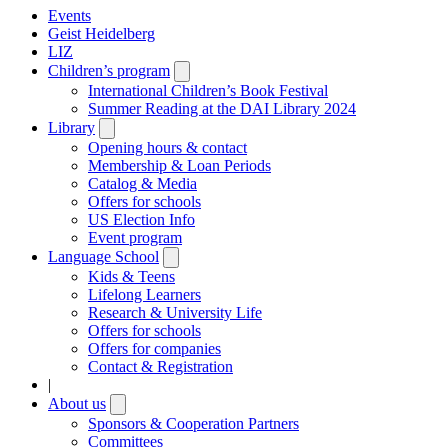
Events
Geist Heidelberg
LIZ
Children’s program
Open
submenu
International Children’s Book Festival
Summer Reading at the DAI Library 2024
Library
Open
submenu
Opening hours & contact
Membership & Loan Periods
Catalog & Media
Offers for schools
US Election Info
Event program
Language School
Open
submenu
Kids & Teens
Lifelong Learners
Research & University Life
Offers for schools
Offers for companies
Contact & Registration
|
About us
Open
submenu
Sponsors & Cooperation Partners
Committees