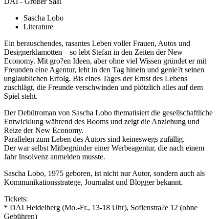
DAI - Großer Saal
Sascha Lobo
Literature
Ein berauschendes, rasantes Leben voller Frauen, Autos und
Designerklamotten – so lebt Stefan in den Zeiten der New
Economy. Mit gro?en Ideen, aber ohne viel Wissen gründet er mit
Freunden eine Agentur, lebt in den Tag hinein und genie?t seinen
unglaublichen Erfolg. Bis eines Tages der Ernst des Lebens
zuschlägt, die Freunde verschwinden und plötzlich alles auf dem
Spiel steht.
Der Debütroman von Sascha Lobo thematisiert die gesellschaftliche
Entwicklung während des Booms und zeigt die Anziehung und
Reize der New Economy.
Parallelen zum Leben des Autors sind keineswegs zufällig.
Der war selbst Mitbegründer einer Werbeagentur, die nach einem
Jahr Insolvenz anmelden musste.
Sascha Lobo, 1975 geboren, ist nicht nur Autor, sondern auch als
Kommunikationsstratege, Journalist und Blogger bekannt.
Tickets:
* DAI Heidelberg (Mo.-Fr., 13-18 Uhr), Sofienstra?e 12 (ohne
Gebühren)