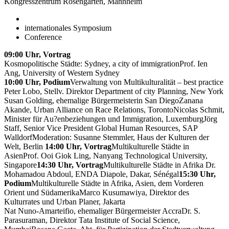
Kongresszentrum Rosengarten, Mannheim
internationales Symposium
Conference
09:00 Uhr, Vortrag
Kosmopolitische Städte: Sydney, a city of immigrationProf. Ien
Ang, University of Western Sydney
10:00 Uhr, Podium
Verwaltung von Multikulturalität – best practice
Peter Lobo, Stellv. Direktor Department of city Planning, New York
Susan Golding, ehemalige Bürgermeisterin San DiegoZanana
Akande, Urban Alliance on Race Relations, TorontoNicolas Schmit,
Minister für Au?enbeziehungen und Immigration, LuxemburgJörg
Staff, Senior Vice President Global Human Resources, SAP
WalldorfModeration: Susanne Stemmler, Haus der Kulturen der
Welt, Berlin
14:00 Uhr, Vortrag
Multikulturelle Städte in
AsienProf. Ooi Giok Ling, Nanyang Technological University,
Singapore
14:30 Uhr, Vortrag
Multikulturelle Städte in Afrika Dr.
Mohamadou Abdoul, ENDA Diapole, Dakar, Sénégal
15:30 Uhr,
Podium
Multikulturelle Städte in Afrika, Asien, dem Vorderen
Orient und SüdamerikaMarco Kusumawiya, Direktor des
Kulturrates und Urban Planer, Jakarta
Nat Nuno-Amarteifio, ehemaliger Bürgermeister AccraDr. S.
Parasuraman, Direktor Tata Institute of Social Science,