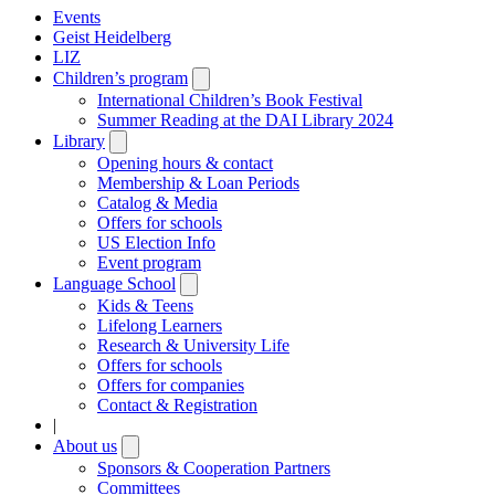
Events
Geist Heidelberg
LIZ
Children’s program
Open
submenu
International Children’s Book Festival
Summer Reading at the DAI Library 2024
Library
Open
submenu
Opening hours & contact
Membership & Loan Periods
Catalog & Media
Offers for schools
US Election Info
Event program
Language School
Open
submenu
Kids & Teens
Lifelong Learners
Research & University Life
Offers for schools
Offers for companies
Contact & Registration
|
About us
Open
submenu
Sponsors & Cooperation Partners
Committees