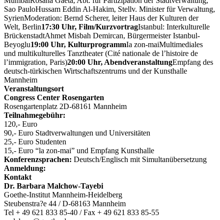
MumbaiRosana Gaeta, Abt. für Partizipation der Stadtverwaltung,
Sao PauloHussam Eddin Al-Hakim, Stellv. Minister für Verwaltung,
SyrienModeration: Bernd Scherer, leiter Haus der Kulturen der
Welt, Berlin
17:30 Uhr, Film/Kurzvortrag
Istanbul: Interkulturelle
BrückenstadtAhmet Misbah Demircan, Bürgermeister Istanbul-
Beyoglu
19:00 Uhr, Kulturprogramm
Ia zon-maiMultimediales
und multikulturelles Tanztheater (Cité nationale de l’histoire de
l’immigration, Paris)
20:00 Uhr, Abendveranstaltung
Empfang des
deutsch-türkischen Wirtschaftszentrums und der Kunsthalle
Mannheim
Veranstaltungsort
Congress Center Rosengarten
Rosengartenplatz 2D-68161 Mannheim
Teilnahmegebühr:
120,- Euro
90,- Euro Stadtverwaltungen und Universitäten
25,- Euro Studenten
15,- Euro “la zon-mai” und Empfang Kunsthalle
Konferenzsprachen:
Deutsch/Englisch mit Simultanübersetzung
Anmeldung:
Kontakt
Dr. Barbara Malchow-Tayebi
Goethe-Institut Mannheim-Heidelberg
Steubenstra?e 44 / D-68163 Mannheim
Tel + 49 621 833 85-40 / Fax + 49 621 833 85-55