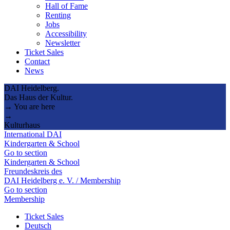
Hall of Fame
Renting
Jobs
Accessibility
Newsletter
Ticket Sales
Contact
News
DAI Heidelberg.
Das Haus der Kultur.
→ You are here
→
Kulturhaus
International DAI
Kindergarten & School
Go to section
Kindergarten & School
Freundeskreis des
DAI Heidelberg e. V. / Membership
Go to section
Membership
Ticket Sales
Deutsch