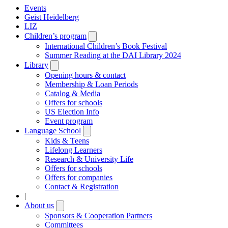
Events
Geist Heidelberg
LIZ
Children’s program
Open
submenu
International Children’s Book Festival
Summer Reading at the DAI Library 2024
Library
Open
submenu
Opening hours & contact
Membership & Loan Periods
Catalog & Media
Offers for schools
US Election Info
Event program
Language School
Open
submenu
Kids & Teens
Lifelong Learners
Research & University Life
Offers for schools
Offers for companies
Contact & Registration
|
About us
Open
submenu
Sponsors & Cooperation Partners
Committees