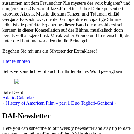
zusammen mit dem Frauenchor ?Le mystere des voix bulgares? und
einigen Cross-Over- und Jazz-Projekten. Ubre Debre präsentiert
groovige Akustik Musik, die zum Tanzen und Träumen einläd.
Gergana Kostadinova, die der Gruppe ihre einzigartige Stimme
leiht, ist die perfekte Ergänzung dieser Band die obwohl erst seit
kurzem in dieser Konstellation auf der Bühne, musikalisch doch
bereits voll ausgereift ist: Musik voller Freude und Leidenschaft, die
unter die Haut und vor allem in die Beine geht.
Begehen Sie mit uns ein Silvester der Extraklasse!
Hier reinhören
Selbstverständlich wird auch für Ihr leibliches Wohl gesorgt sein.
Safe Event
Add to Calendar
«
History of American Film – part 1
Duo Taglieri-Genitoni
»
DAI-Newsletter
Here you can subscribe to our weekly newsletter and stay up to date
on events and other offerings of the DAI Heidelberg.