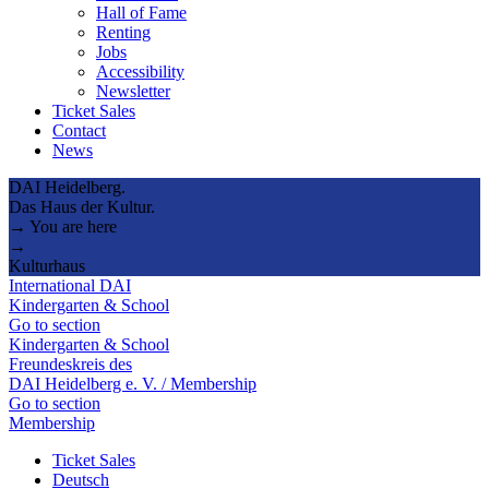
Hall of Fame
Renting
Jobs
Accessibility
Newsletter
Ticket Sales
Contact
News
DAI Heidelberg.
Das Haus der Kultur.
→ You are here
→
Kulturhaus
International DAI
Kindergarten & School
Go to section
Kindergarten & School
Freundeskreis des
DAI Heidelberg e. V. / Membership
Go to section
Membership
Ticket Sales
Deutsch