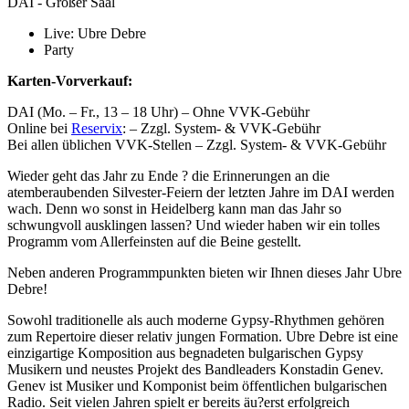
DAI - Großer Saal
Live: Ubre Debre
Party
Karten-Vorverkauf:
DAI (Mo. – Fr., 13 – 18 Uhr) – Ohne VVK-Gebühr
Online bei
Reservix
: – Zzgl. System- & VVK-Gebühr
Bei allen üblichen VVK-Stellen – Zzgl. System- & VVK-Gebühr
Wieder geht das Jahr zu Ende ? die Erinnerungen an die
atemberaubenden Silvester-Feiern der letzten Jahre im DAI werden
wach. Denn wo sonst in Heidelberg kann man das Jahr so
schwungvoll ausklingen lassen? Und wieder haben wir ein tolles
Programm vom Allerfeinsten auf die Beine gestellt.
Neben anderen Programmpunkten bieten wir Ihnen dieses Jahr Ubre
Debre!
Sowohl traditionelle als auch moderne Gypsy-Rhythmen gehören
zum Repertoire dieser relativ jungen Formation. Ubre Debre ist eine
einzigartige Komposition aus begnadeten bulgarischen Gypsy
Musikern und neustes Projekt des Bandleaders Konstadin Genev.
Genev ist Musiker und Komponist beim öffentlichen bulgarischen
Radio. Seit vielen Jahren spielt er bereits äu?erst erfolgreich