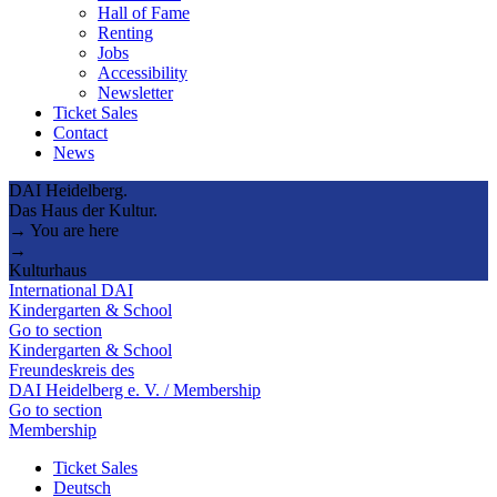
Hall of Fame
Renting
Jobs
Accessibility
Newsletter
Ticket Sales
Contact
News
DAI Heidelberg.
Das Haus der Kultur.
→ You are here
→
Kulturhaus
International DAI
Kindergarten & School
Go to section
Kindergarten & School
Freundeskreis des
DAI Heidelberg e. V. / Membership
Go to section
Membership
Ticket Sales
Deutsch