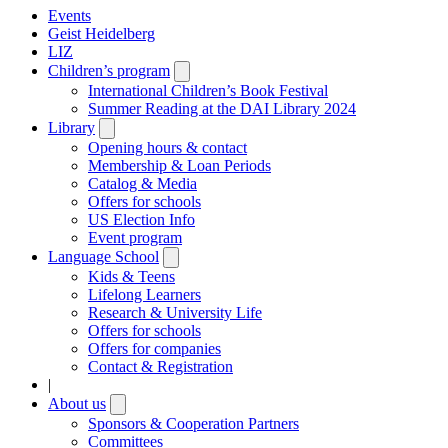
Events
Geist Heidelberg
LIZ
Children’s program
Open
submenu
International Children’s Book Festival
Summer Reading at the DAI Library 2024
Library
Open
submenu
Opening hours & contact
Membership & Loan Periods
Catalog & Media
Offers for schools
US Election Info
Event program
Language School
Open
submenu
Kids & Teens
Lifelong Learners
Research & University Life
Offers for schools
Offers for companies
Contact & Registration
|
About us
Open
submenu
Sponsors & Cooperation Partners
Committees