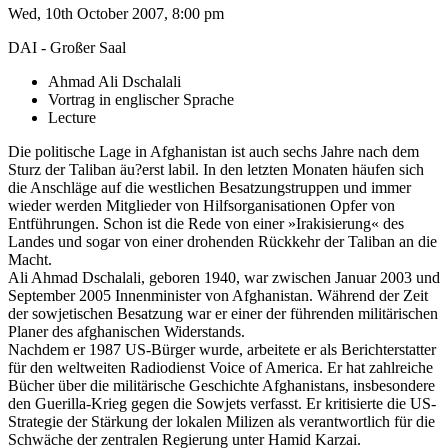
Wed, 10th October 2007, 8:00 pm
DAI - Großer Saal
Ahmad Ali Dschalali
Vortrag in englischer Sprache
Lecture
Die politische Lage in Afghanistan ist auch sechs Jahre nach dem
Sturz der Taliban äu?erst labil. In den letzten Monaten häufen sich
die Anschläge auf die westlichen Besatzungstruppen und immer
wieder werden Mitglieder von Hilfsorganisationen Opfer von
Entführungen. Schon ist die Rede von einer »Irakisierung« des
Landes und sogar von einer drohenden Rückkehr der Taliban an die
Macht.
Ali Ahmad Dschalali, geboren 1940, war zwischen Januar 2003 und
September 2005 Innenminister von Afghanistan. Während der Zeit
der sowjetischen Besatzung war er einer der führenden militärischen
Planer des afghanischen Widerstands.
Nachdem er 1987 US-Bürger wurde, arbeitete er als Berichterstatter
für den weltweiten Radiodienst Voice of America. Er hat zahlreiche
Bücher über die militärische Geschichte Afghanistans, insbesondere
den Guerilla-Krieg gegen die Sowjets verfasst. Er kritisierte die US-
Strategie der Stärkung der lokalen Milizen als verantwortlich für die
Schwäche der zentralen Regierung unter Hamid Karzai.