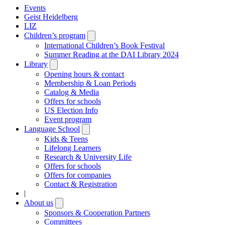
Events
Geist Heidelberg
LIZ
Children’s program
Open
submenu
International Children’s Book Festival
Summer Reading at the DAI Library 2024
Library
Open
submenu
Opening hours & contact
Membership & Loan Periods
Catalog & Media
Offers for schools
US Election Info
Event program
Language School
Open
submenu
Kids & Teens
Lifelong Learners
Research & University Life
Offers for schools
Offers for companies
Contact & Registration
|
About us
Open
submenu
Sponsors & Cooperation Partners
Committees