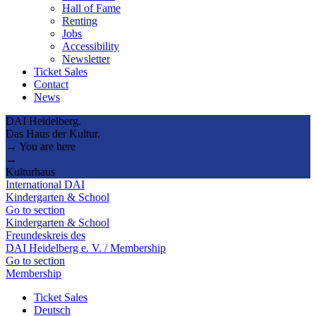
Hall of Fame
Renting
Jobs
Accessibility
Newsletter
Ticket Sales
Contact
News
DAI Heidelberg.
Das Haus der Kultur.
→ You are here
→
Kulturhaus
International DAI
Kindergarten & School
Go to section
Kindergarten & School
Freundeskreis des
DAI Heidelberg e. V. / Membership
Go to section
Membership
Ticket Sales
Deutsch