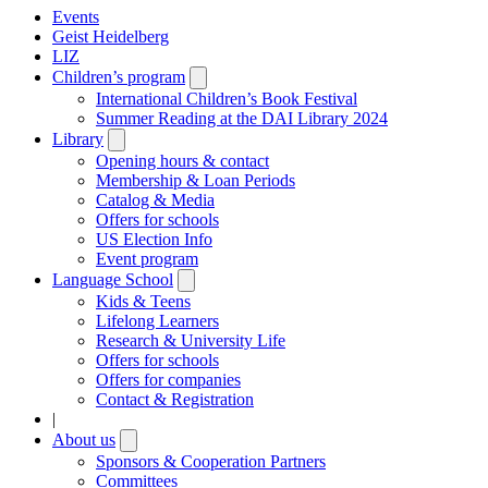
Events
Geist Heidelberg
LIZ
Children’s program
Open
submenu
International Children’s Book Festival
Summer Reading at the DAI Library 2024
Library
Open
submenu
Opening hours & contact
Membership & Loan Periods
Catalog & Media
Offers for schools
US Election Info
Event program
Language School
Open
submenu
Kids & Teens
Lifelong Learners
Research & University Life
Offers for schools
Offers for companies
Contact & Registration
|
About us
Open
submenu
Sponsors & Cooperation Partners
Committees