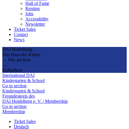
Hall of Fame
Renting
Jobs
Accessibility
Newsletter
Ticket Sales
Contact
News
DAI Heidelberg.
Das Haus der Kultur.
→ You are here
→
Kulturhaus
International DAI
Kindergarten & School
Go to section
Kindergarten & School
Freundeskreis des
DAI Heidelberg e. V. / Membership
Go to section
Membership
Ticket Sales
Deutsch