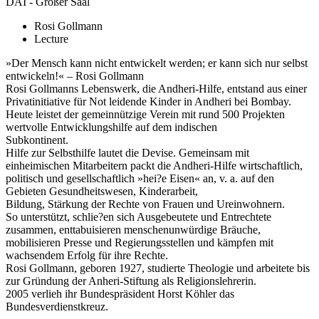
DAI - Großer Saal
Rosi Gollmann
Lecture
»Der Mensch kann nicht entwickelt werden; er kann sich nur selbst
entwickeln!« – Rosi Gollmann
Rosi Gollmanns Lebenswerk, die Andheri-Hilfe, entstand aus einer
Privatinitiative für Not leidende Kinder in Andheri bei Bombay.
Heute leistet der gemeinnützige Verein mit rund 500 Projekten
wertvolle Entwicklungshilfe auf dem indischen
Subkontinent.
Hilfe zur Selbsthilfe lautet die Devise. Gemeinsam mit
einheimischen Mitarbeitern packt die Andheri-Hilfe wirtschaftlich,
politisch und gesellschaftlich »hei?e Eisen« an, v. a. auf den
Gebieten Gesundheitswesen, Kinderarbeit,
Bildung, Stärkung der Rechte von Frauen und Ureinwohnern.
So unterstützt, schlie?en sich Ausgebeutete und Entrechtete
zusammen, enttabuisieren menschenunwürdige Bräuche,
mobilisieren Presse und Regierungsstellen und kämpfen mit
wachsendem Erfolg für ihre Rechte.
Rosi Gollmann, geboren 1927, studierte Theologie und arbeitete bis
zur Gründung der Anheri-Stiftung als Religionslehrerin.
2005 verlieh ihr Bundespräsident Horst Köhler das
Bundesverdienstkreuz.