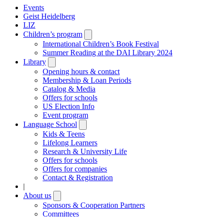
Events
Geist Heidelberg
LIZ
Children’s program
Open
submenu
International Children’s Book Festival
Summer Reading at the DAI Library 2024
Library
Open
submenu
Opening hours & contact
Membership & Loan Periods
Catalog & Media
Offers for schools
US Election Info
Event program
Language School
Open
submenu
Kids & Teens
Lifelong Learners
Research & University Life
Offers for schools
Offers for companies
Contact & Registration
|
About us
Open
submenu
Sponsors & Cooperation Partners
Committees