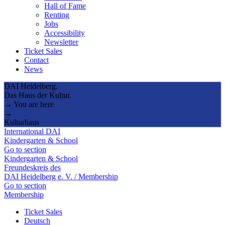
Hall of Fame
Renting
Jobs
Accessibility
Newsletter
Ticket Sales
Contact
News
DAI Heidelberg.
Das Haus der Kultur.
→ You are here
→
Kulturhaus
International DAI
Kindergarten & School
Go to section
Kindergarten & School
Freundeskreis des
DAI Heidelberg e. V. / Membership
Go to section
Membership
Ticket Sales
Deutsch