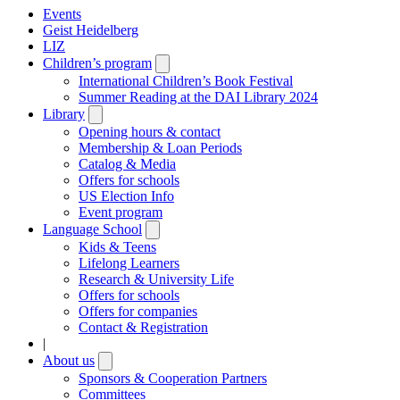
Events
Geist Heidelberg
LIZ
Children’s program
Open
submenu
International Children’s Book Festival
Summer Reading at the DAI Library 2024
Library
Open
submenu
Opening hours & contact
Membership & Loan Periods
Catalog & Media
Offers for schools
US Election Info
Event program
Language School
Open
submenu
Kids & Teens
Lifelong Learners
Research & University Life
Offers for schools
Offers for companies
Contact & Registration
|
About us
Open
submenu
Sponsors & Cooperation Partners
Committees