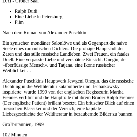
DAI - Großer Saal
Ralph Dutli
Eine Liebe in Petersburg
Film
Nach dem Roman von Alexander Puschkin
Ein zynischer, mondäner Salonlöwe und als Gegenpart die naive
Seele eines romantischen Dichters. Die protzige Hauptstadt der
Zaren und das stille russische Landleben. Zwei Frauen, ein fatales
Duell. Eine verpasste Liebe und verspätete Einsicht. Onegin, der
»überflüssige Mensch«, und Tatjana, eine Ikone russischer
Weiblichkeit…
Alexander Puschkins Hauptwerk Jewgeni Onegin, das die russische
Dichtung in die Weltliteratur katapultierte und Tschaikowsky
inspirierte, wurde 1999 von der englischen Regisseurin Martha
Fiennes verfilmt und die Hauptrolle mit ihrem Bruder Ralph Fiennes
(Der englische Patient) brillant besetzt. Ein britischer Blick auf einen
russischen Klassiker und der Versuch, eine kapitale
Liebesgeschichte der Weltliteratur in bezaubernde Bilder zu bannen.
Gro?britannien, 1999
102 Minuten