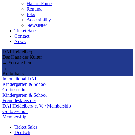
Hall of Fame
Renting
Jobs
Accessibility
Newsletter
Ticket Sales
Contact
News
DAI Heidelberg.
Das Haus der Kultur.
→ You are here
→
Kulturhaus
International DAI
Kindergarten & School
Go to section
Kindergarten & School
Freundeskreis des
DAI Heidelberg e. V. / Membership
Go to section
Membership
Ticket Sales
Deutsch