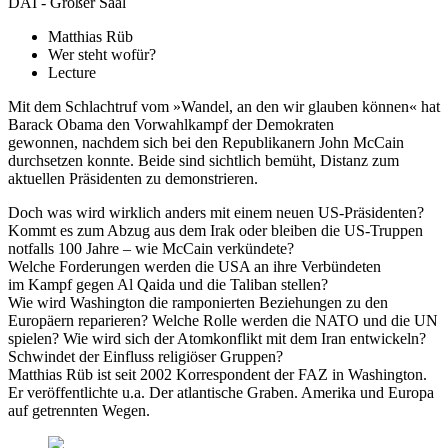
DAI - Großer Saal
Matthias Rüb
Wer steht wofür?
Lecture
Mit dem Schlachtruf vom »Wandel, an den wir glauben können« hat
Barack Obama den Vorwahlkampf der Demokraten
gewonnen, nachdem sich bei den Republikanern John McCain
durchsetzen konnte. Beide sind sichtlich bemüht, Distanz zum
aktuellen Präsidenten zu demonstrieren.
Doch was wird wirklich anders mit einem neuen US-Präsidenten?
Kommt es zum Abzug aus dem Irak oder bleiben die US-Truppen
notfalls 100 Jahre – wie McCain verkündete?
Welche Forderungen werden die USA an ihre Verbündeten
im Kampf gegen Al Qaida und die Taliban stellen?
Wie wird Washington die ramponierten Beziehungen zu den
Europäern reparieren? Welche Rolle werden die NATO und die UN
spielen? Wie wird sich der Atomkonflikt mit dem Iran entwickeln?
Schwindet der Einfluss religiöser Gruppen?
Matthias Rüb ist seit 2002 Korrespondent der FAZ in Washington.
Er veröffentlichte u.a. Der atlantische Graben. Amerika und Europa
auf getrennten Wegen.