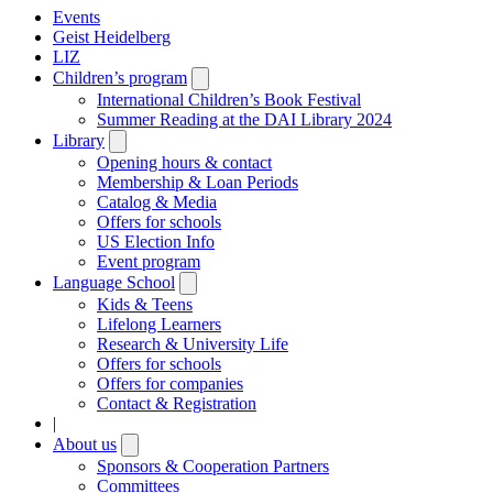
Events
Geist Heidelberg
LIZ
Children’s program
Open
submenu
International Children’s Book Festival
Summer Reading at the DAI Library 2024
Library
Open
submenu
Opening hours & contact
Membership & Loan Periods
Catalog & Media
Offers for schools
US Election Info
Event program
Language School
Open
submenu
Kids & Teens
Lifelong Learners
Research & University Life
Offers for schools
Offers for companies
Contact & Registration
|
About us
Open
submenu
Sponsors & Cooperation Partners
Committees