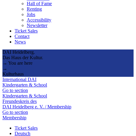
Hall of Fame
Renting
Jobs
Accessibility
Newsletter
Ticket Sales
Contact
News
DAI Heidelberg.
Das Haus der Kultur.
→ You are here
→
Kulturhaus
International DAI
Kindergarten & School
Go to section
Kindergarten & School
Freundeskreis des
DAI Heidelberg e. V. / Membership
Go to section
Membership
Ticket Sales
Deutsch