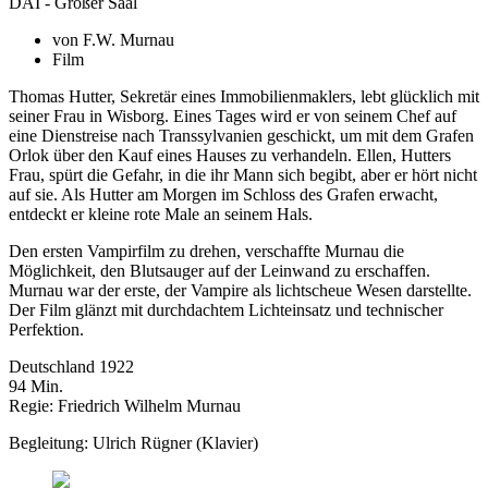
DAI - Großer Saal
von F.W. Murnau
Film
Thomas Hutter, Sekretär eines Immobilienmaklers, lebt glücklich mit
seiner Frau in Wisborg. Eines Tages wird er von seinem Chef auf
eine Dienstreise nach Transsylvanien geschickt, um mit dem Grafen
Orlok über den Kauf eines Hauses zu verhandeln. Ellen, Hutters
Frau, spürt die Gefahr, in die ihr Mann sich begibt, aber er hört nicht
auf sie. Als Hutter am Morgen im Schloss des Grafen erwacht,
entdeckt er kleine rote Male an seinem Hals.
Den ersten Vampirfilm zu drehen, verschaffte Murnau die
Möglichkeit, den Blutsauger auf der Leinwand zu erschaffen.
Murnau war der erste, der Vampire als lichtscheue Wesen darstellte.
Der Film glänzt mit durchdachtem Lichteinsatz und technischer
Perfektion.
Deutschland 1922
94 Min.
Regie: Friedrich Wilhelm Murnau
Begleitung: Ulrich Rügner (Klavier)