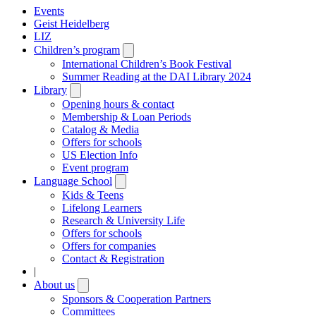
Events
Geist Heidelberg
LIZ
Children’s program
Open
submenu
International Children’s Book Festival
Summer Reading at the DAI Library 2024
Library
Open
submenu
Opening hours & contact
Membership & Loan Periods
Catalog & Media
Offers for schools
US Election Info
Event program
Language School
Open
submenu
Kids & Teens
Lifelong Learners
Research & University Life
Offers for schools
Offers for companies
Contact & Registration
|
About us
Open
submenu
Sponsors & Cooperation Partners
Committees