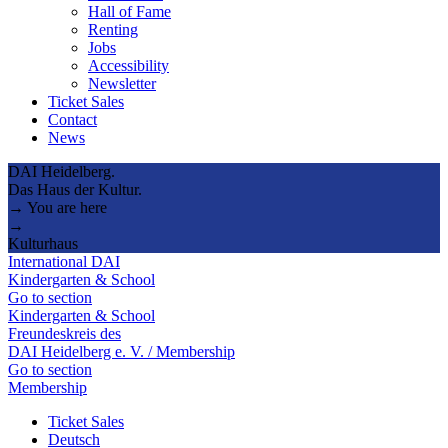
Hall of Fame
Renting
Jobs
Accessibility
Newsletter
Ticket Sales
Contact
News
DAI Heidelberg.
Das Haus der Kultur.
→ You are here
→
Kulturhaus
International DAI
Kindergarten & School
Go to section
Kindergarten & School
Freundeskreis des
DAI Heidelberg e. V. / Membership
Go to section
Membership
Ticket Sales
Deutsch