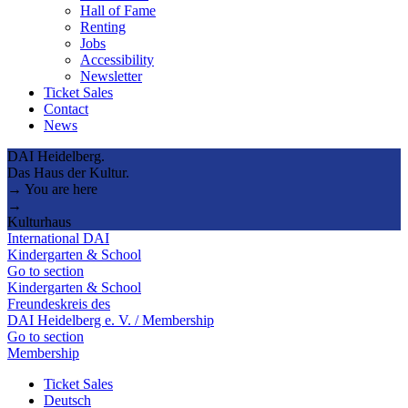
Hall of Fame
Renting
Jobs
Accessibility
Newsletter
Ticket Sales
Contact
News
DAI Heidelberg.
Das Haus der Kultur.
→ You are here
→
Kulturhaus
International DAI
Kindergarten & School
Go to section
Kindergarten & School
Freundeskreis des
DAI Heidelberg e. V. / Membership
Go to section
Membership
Ticket Sales
Deutsch