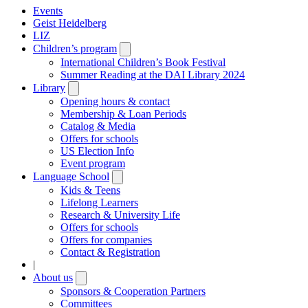
Events
Geist Heidelberg
LIZ
Children’s program
Open
submenu
International Children’s Book Festival
Summer Reading at the DAI Library 2024
Library
Open
submenu
Opening hours & contact
Membership & Loan Periods
Catalog & Media
Offers for schools
US Election Info
Event program
Language School
Open
submenu
Kids & Teens
Lifelong Learners
Research & University Life
Offers for schools
Offers for companies
Contact & Registration
|
About us
Open
submenu
Sponsors & Cooperation Partners
Committees