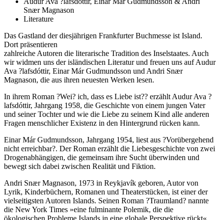
Audur Ava ?lafsdóttir, Einar Már Gudmundsson & Andri
Snær Magnason
Literature
Das Gastland der diesjährigen Frankfurter Buchmesse ist Island.
Dort präsentieren
zahlreiche Autoren die literarische Tradition des Inselstaates. Auch
wir widmen uns der isländischen Literatur und freuen uns auf Audur
Ava ?lafsdóttir, Einar Már Gudmundsson und Andri Snær
Magnason, die aus ihren neuesten Werken lesen.
In ihrem Roman ?Wei? ich, dass es Liebe ist?? erzählt Audur Ava ?
lafsdóttir, Jahrgang 1958, die Geschichte von einem jungen Vater
und seiner Tochter und wie die Liebe zu seinem Kind alle anderen
Fragen menschlicher Existenz in den Hintergrund rücken kann.
Einar Már Gudmundsson, Jahrgang 1954, liest aus ?Vorübergehend
nicht erreichbar?. Der Roman erzählt die Liebesgeschichte von zwei
Drogenabhängigen, die gemeinsam ihre Sucht überwinden und
bewegt sich dabei zwischen Realität und Fiktion.
Andri Snær Magnason, 1973 in Reykjavík geboren, Autor von
Lyrik, Kinderbüchern, Romanen und Theaterstücken, ist einer der
vielseitigsten Autoren Islands. Seinen Roman ?Traumland? nannte
die New York Times »eine fulminante Polemik, die die
ökologischen Probleme Islands in eine globale Perspektive rückt«.