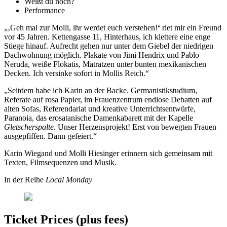
Weißt du noch?
Performance
„‚Geh mal zur Molli, ihr werdet euch verstehen!
‘
riet mir ein Freund
vor 45 Jahren. Kettengasse 11, Hinterhaus, ich klettere eine enge
Stiege hinauf. Aufrecht gehen nur unter dem Giebel der niedrigen
Dachwohnung möglich. Plakate von Jimi Hendrix und Pablo
Neruda, weiße Flokatis, Matratzen unter bunten mexikanischen
Decken. Ich versinke sofort in Mollis Reich.“
„Seitdem habe ich Karin an der Backe. Germanistikstudium,
Referate auf rosa Papier, im Frauenzentrum endlose Debatten auf
alten Sofas, Referendariat und kreative Unterrichtsentwürfe,
Paranoia, das erosatanische Damenkabarett mit der Kapelle
Gletscherspalte
. Unser Herzensprojekt! Erst von bewegten Frauen
ausgepfiffen. Dann gefeiert.“
Karin Wiegand und Molli Hiesinger erinnern sich gemeinsam mit
Texten, Filmsequenzen und Musik.
In der Reihe
Local Monday
Ticket Prices (plus fees)