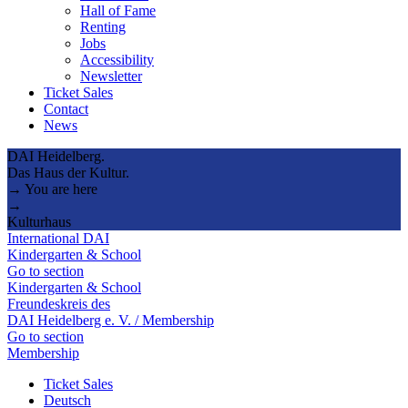
Hall of Fame
Renting
Jobs
Accessibility
Newsletter
Ticket Sales
Contact
News
DAI Heidelberg.
Das Haus der Kultur.
→ You are here
→
Kulturhaus
International DAI
Kindergarten & School
Go to section
Kindergarten & School
Freundeskreis des
DAI Heidelberg e. V. / Membership
Go to section
Membership
Ticket Sales
Deutsch