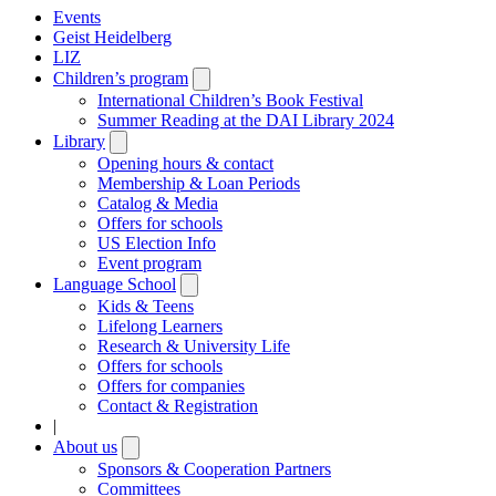
Events
Geist Heidelberg
LIZ
Children’s program
Open
submenu
International Children’s Book Festival
Summer Reading at the DAI Library 2024
Library
Open
submenu
Opening hours & contact
Membership & Loan Periods
Catalog & Media
Offers for schools
US Election Info
Event program
Language School
Open
submenu
Kids & Teens
Lifelong Learners
Research & University Life
Offers for schools
Offers for companies
Contact & Registration
|
About us
Open
submenu
Sponsors & Cooperation Partners
Committees