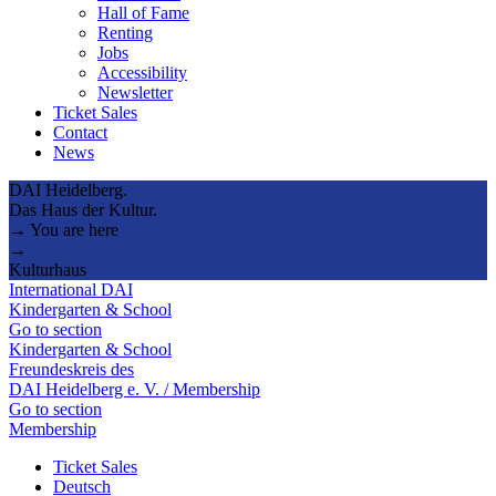
Hall of Fame
Renting
Jobs
Accessibility
Newsletter
Ticket Sales
Contact
News
DAI Heidelberg.
Das Haus der Kultur.
→ You are here
→
Kulturhaus
International DAI
Kindergarten & School
Go to section
Kindergarten & School
Freundeskreis des
DAI Heidelberg e. V. / Membership
Go to section
Membership
Ticket Sales
Deutsch