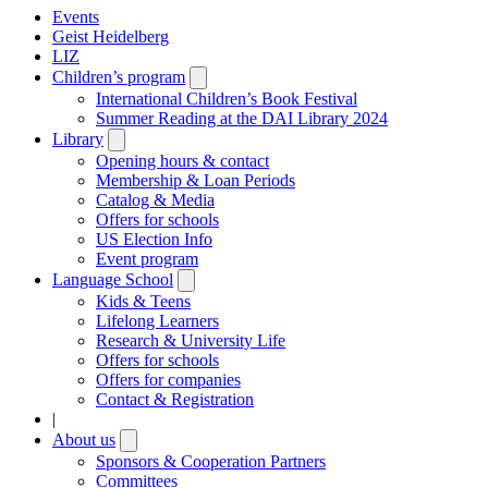
Events
Geist Heidelberg
LIZ
Children’s program
Open
submenu
International Children’s Book Festival
Summer Reading at the DAI Library 2024
Library
Open
submenu
Opening hours & contact
Membership & Loan Periods
Catalog & Media
Offers for schools
US Election Info
Event program
Language School
Open
submenu
Kids & Teens
Lifelong Learners
Research & University Life
Offers for schools
Offers for companies
Contact & Registration
|
About us
Open
submenu
Sponsors & Cooperation Partners
Committees