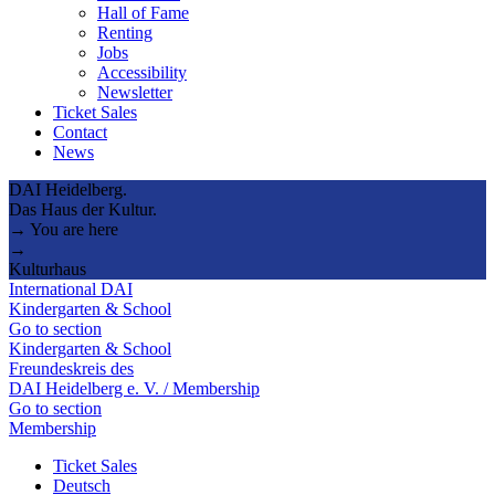
Hall of Fame
Renting
Jobs
Accessibility
Newsletter
Ticket Sales
Contact
News
DAI Heidelberg.
Das Haus der Kultur.
→ You are here
→
Kulturhaus
International DAI
Kindergarten & School
Go to section
Kindergarten & School
Freundeskreis des
DAI Heidelberg e. V. / Membership
Go to section
Membership
Ticket Sales
Deutsch