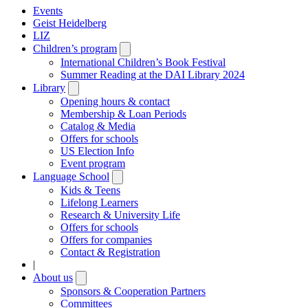
Events
Geist Heidelberg
LIZ
Children’s program
Open
submenu
International Children’s Book Festival
Summer Reading at the DAI Library 2024
Library
Open
submenu
Opening hours & contact
Membership & Loan Periods
Catalog & Media
Offers for schools
US Election Info
Event program
Language School
Open
submenu
Kids & Teens
Lifelong Learners
Research & University Life
Offers for schools
Offers for companies
Contact & Registration
|
About us
Open
submenu
Sponsors & Cooperation Partners
Committees