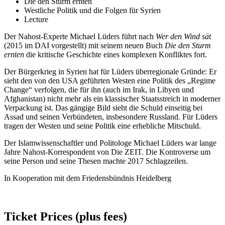
Die den Sturm ernten
Westliche Politik und die Folgen für Syrien
Lecture
Der Nahost-Experte Michael Lüders führt nach
Wer den Wind sät
(2015 im DAI vorgestellt) mit seinem neuen Buch
Die den Sturm
ernten
die kritische Geschichte eines komplexen Konfliktes fort.
Der Bürgerkrieg in Syrien hat für Lüders überregionale Gründe: Er
sieht den von den USA geführten Westen eine Politik des „Regime
Change“ verfolgen, die für ihn (auch im Irak, in Libyen und
Afghanistan) nicht mehr als ein klassischer Staatsstreich in moderner
Verpackung ist. Das gängige Bild sieht die Schuld einseitig bei
Assad und seinen Verbündeten, insbesondere Russland. Für Lüders
tragen der Westen und seine Politik eine erhebliche Mitschuld.
Der Islamwissenschaftler und Politologe Michael Lüders war lange
Jahre Nahost-Korrespondent von Die ZEIT. Die Kontroverse um
seine Person und seine Thesen machte 2017 Schlagzeilen.
In Kooperation mit dem Friedensbündnis Heidelberg
Ticket Prices (plus fees)