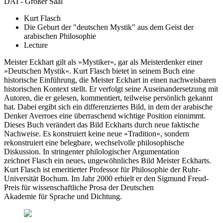
DAI - Großer Saal
Kurt Flasch
Die Geburt der "deutschen Mystik" aus dem Geist der
arabischen Philosophie
Lecture
Meister Eckhart gilt als »Mystiker«, gar als Meisterdenker einer
»Deutschen Mystik«. Kurt Flasch bietet in seinem Buch eine
historische Einführung, die Meister Eckhart in einen nachweisbaren
historischen Kontext stellt. Er verfolgt seine Auseinandersetzung mit
Autoren, die er gelesen, kommentiert, teilweise persönlich gekannt
hat. Dabei ergibt sich ein differenziertes Bild, in dem der arabische
Denker Averroes eine überraschend wichtige Position einnimmt.
Dieses Buch verändert das Bild Eckharts durch neue faktische
Nachweise. Es konstruiert keine neue »Tradition«, sondern
rekonstruiert eine belegbare, wechselvolle philosophische
Diskussion. In stringenter philologischer Argumentation
zeichnet Flasch ein neues, ungewöhnliches Bild Meister Eckharts.
Kurt Flasch ist emeritierter Professor für Philosophie der Ruhr-
Universität Bochum. Im Jahr 2000 erhielt er den Sigmund Freud-
Preis für wissenschaftliche Prosa der Deutschen
Akademie für Sprache und Dichtung.