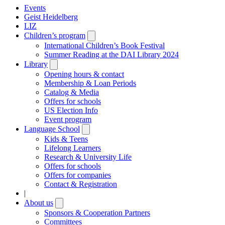
Events
Geist Heidelberg
LIZ
Children’s program
Open
submenu
International Children’s Book Festival
Summer Reading at the DAI Library 2024
Library
Open
submenu
Opening hours & contact
Membership & Loan Periods
Catalog & Media
Offers for schools
US Election Info
Event program
Language School
Open
submenu
Kids & Teens
Lifelong Learners
Research & University Life
Offers for schools
Offers for companies
Contact & Registration
|
About us
Open
submenu
Sponsors & Cooperation Partners
Committees