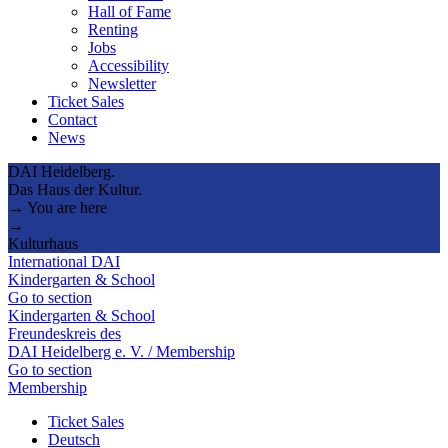
Hall of Fame
Renting
Jobs
Accessibility
Newsletter
Ticket Sales
Contact
News
DAI Heidelberg.
Das Haus der Kultur.
→ You are here
→
Kulturhaus
International DAI
Kindergarten & School
Go to section
Kindergarten & School
Freundeskreis des
DAI Heidelberg e. V. / Membership
Go to section
Membership
Ticket Sales
Deutsch