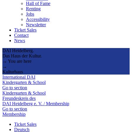
Hall of Fame
Renting
Jobs
Accessibility
Newsletter
Ticket Sales
Contact
News
DAI Heidelberg.
Das Haus der Kultur.
→ You are here
→
Kulturhaus
International DAI
Kindergarten & School
Go to section
Kindergarten & School
Freundeskreis des
DAI Heidelberg e. V. / Membership
Go to section
Membership
Ticket Sales
Deutsch