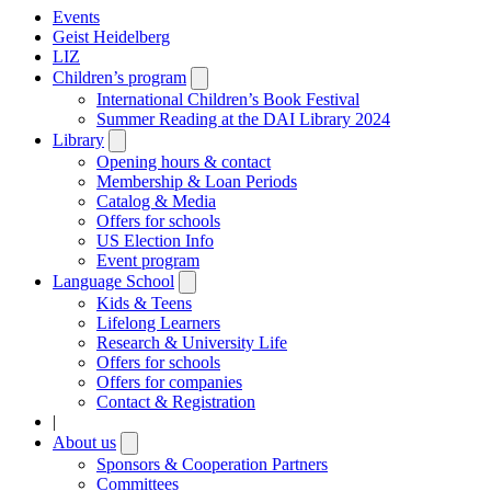
Events
Geist Heidelberg
LIZ
Children’s program
Open
submenu
International Children’s Book Festival
Summer Reading at the DAI Library 2024
Library
Open
submenu
Opening hours & contact
Membership & Loan Periods
Catalog & Media
Offers for schools
US Election Info
Event program
Language School
Open
submenu
Kids & Teens
Lifelong Learners
Research & University Life
Offers for schools
Offers for companies
Contact & Registration
|
About us
Open
submenu
Sponsors & Cooperation Partners
Committees