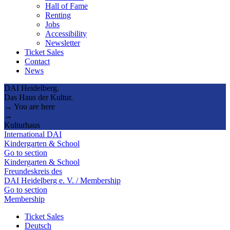
Hall of Fame
Renting
Jobs
Accessibility
Newsletter
Ticket Sales
Contact
News
DAI Heidelberg.
Das Haus der Kultur.
→ You are here
→
Kulturhaus
International DAI
Kindergarten & School
Go to section
Kindergarten & School
Freundeskreis des
DAI Heidelberg e. V. / Membership
Go to section
Membership
Ticket Sales
Deutsch