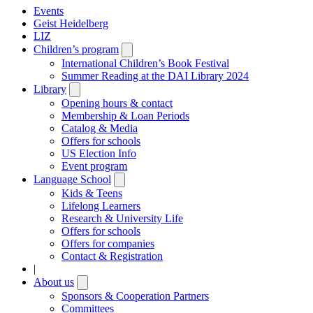
Events
Geist Heidelberg
LIZ
Children’s program
Open
submenu
International Children’s Book Festival
Summer Reading at the DAI Library 2024
Library
Open
submenu
Opening hours & contact
Membership & Loan Periods
Catalog & Media
Offers for schools
US Election Info
Event program
Language School
Open
submenu
Kids & Teens
Lifelong Learners
Research & University Life
Offers for schools
Offers for companies
Contact & Registration
|
About us
Open
submenu
Sponsors & Cooperation Partners
Committees