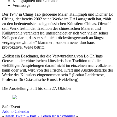
Kalligraphien und Gemälde
Vernissage
Der 1947 in Ching-Tao geborene Maler, Kalligraph und Dichter Lo
Ch’ing, der bereits 2002 seine Werke im DAI ausgestellt hat, zählt
zu den bedeutendsten zeitgenössischen Künstlern Chinas. Obwohl
sein Werk fest in der Tradition der chinesischen Malerei und
Kalligraphie verankert ist, unterscheidet er sich von vielen seiner
Kollegen darin, dass er sich nicht rückwärtsgewandt an längst
vergangene „Inhalte“ klammert, sondern neue, durchaus
provokative, Wege betritt.
„Selbst ein Beschauer, der die Verwurzelung von Lo Ch’ings
Oeuvre in der chinesischen künstlerischen Tradition und die
vielfältigen Anspielungen darauf nicht im einzelnen nachvollziehen
kann oder will, wird von der Frische, Kraft und Ausdruckstärke der
Werke des Künstlers eingenommen sein.“ (Lothar Ledderrose,
Professor für Ostasiatische Kunst, Heidelberg)
Die Ausstellung läuft bis zum 27. Oktober
Safe Event
Add to Calendar
«
Mark Twain – Part 2
Leben ist Rhythmus!
»