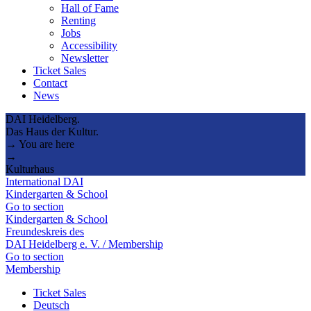
Hall of Fame
Renting
Jobs
Accessibility
Newsletter
Ticket Sales
Contact
News
DAI Heidelberg.
Das Haus der Kultur.
→ You are here
→
Kulturhaus
International DAI
Kindergarten & School
Go to section
Kindergarten & School
Freundeskreis des
DAI Heidelberg e. V. / Membership
Go to section
Membership
Ticket Sales
Deutsch