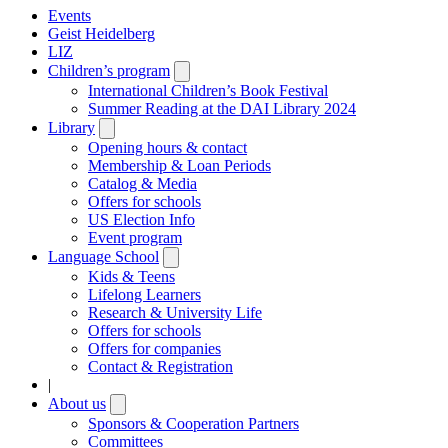
Events
Geist Heidelberg
LIZ
Children’s program
Open
submenu
International Children’s Book Festival
Summer Reading at the DAI Library 2024
Library
Open
submenu
Opening hours & contact
Membership & Loan Periods
Catalog & Media
Offers for schools
US Election Info
Event program
Language School
Open
submenu
Kids & Teens
Lifelong Learners
Research & University Life
Offers for schools
Offers for companies
Contact & Registration
|
About us
Open
submenu
Sponsors & Cooperation Partners
Committees