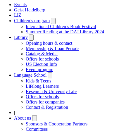
Events
Geist Heidelberg
LIZ
Children’s program
Open
submenu
International Children’s Book Festival
Summer Reading at the DAI Library 2024
Library
Open
submenu
Opening hours & contact
Membership & Loan Periods
Catalog & Media
Offers for schools
US Election Info
Event program
Language School
Open
submenu
Kids & Teens
Lifelong Learners
Research & University Life
Offers for schools
Offers for companies
Contact & Registration
|
About us
Open
submenu
Sponsors & Cooperation Partners
Committees