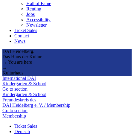
Hall of Fame
Renting
Jobs
Accessibility
Newsletter
Ticket Sales
Contact
News
DAI Heidelberg.
Das Haus der Kultur.
→ You are here
→
Kulturhaus
International DAI
Kindergarten & School
Go to section
Kindergarten & School
Freundeskreis des
DAI Heidelberg e. V. / Membership
Go to section
Membership
Ticket Sales
Deutsch