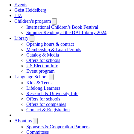
Events
Geist Heidelberg
LIZ
Children’s program
Open
submenu
International Children’s Book Festival
Summer Reading at the DAI Library 2024
Library
Open
submenu
Opening hours & contact
Membership & Loan Periods
Catalog & Media
Offers for schools
US Election Info
Event program
Language School
Open
submenu
Kids & Teens
Lifelong Learners
Research & University Life
Offers for schools
Offers for companies
Contact & Registration
|
About us
Open
submenu
Sponsors & Cooperation Partners
Committees