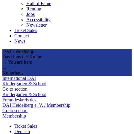
Hall of Fame
Renting
Jobs
Accessibility
Newsletter
Ticket Sales
Contact
News
DAI Heidelberg.
Das Haus der Kultur.
→ You are here
→
Kulturhaus
International DAI
Kindergarten & School
Go to section
Kindergarten & School
Freundeskreis des
DAI Heidelberg e. V. / Membership
Go to section
Membership
Ticket Sales
Deutsch