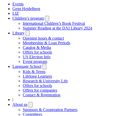
Events
Geist Heidelberg
LIZ
Children’s program
Open
submenu
International Children’s Book Festival
Summer Reading at the DAI Library 2024
Library
Open
submenu
Opening hours & contact
Membership & Loan Periods
Catalog & Media
Offers for schools
US Election Info
Event program
Language School
Open
submenu
Kids & Teens
Lifelong Learners
Research & University Life
Offers for schools
Offers for companies
Contact & Registration
|
About us
Open
submenu
Sponsors & Cooperation Partners
Committees