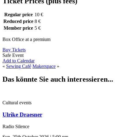
Ticket Prices (plus fees)
Regular price
10 €
Reduced price
8 €
Member price
5 €
Box Office at a premium
Buy Tickets
Safe Event
Add to Calendar
«
Sewing Café
Makerspace
»
Das könnte Sie auch interessieren...
Cultural events
Ulrike Draesner
Radio Silence
Sun, 25th October 2026 | 5:00 pm