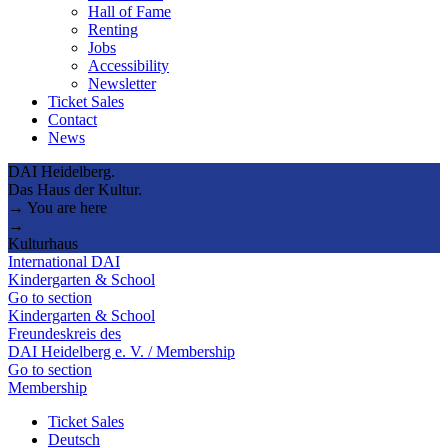
Hall of Fame
Renting
Jobs
Accessibility
Newsletter
Ticket Sales
Contact
News
DAI Heidelberg.
Das Haus der Kultur.
→ You are here
→
Kulturhaus
International DAI
Kindergarten & School
Go to section
Kindergarten & School
Freundeskreis des
DAI Heidelberg e. V. / Membership
Go to section
Membership
Ticket Sales
Deutsch