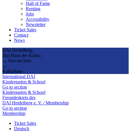
Hall of Fame
Renting
Jobs
Accessibility
Newsletter
Ticket Sales
Contact
News
DAI Heidelberg.
Das Haus der Kultur.
→ You are here
→
Kulturhaus
International DAI
Kindergarten & School
Go to section
Kindergarten & School
Freundeskreis des
DAI Heidelberg e. V. / Membership
Go to section
Membership
Ticket Sales
Deutsch