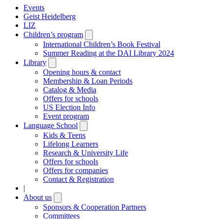
Events
Geist Heidelberg
LIZ
Children’s program
Open
submenu
International Children’s Book Festival
Summer Reading at the DAI Library 2024
Library
Open
submenu
Opening hours & contact
Membership & Loan Periods
Catalog & Media
Offers for schools
US Election Info
Event program
Language School
Open
submenu
Kids & Teens
Lifelong Learners
Research & University Life
Offers for schools
Offers for companies
Contact & Registration
|
About us
Open
submenu
Sponsors & Cooperation Partners
Committees