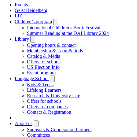
Events
Geist Heidelberg
LIZ
Children’s program
Open
submenu
International Children’s Book Festival
Summer Reading at the DAI Library 2024
Library
Open
submenu
Opening hours & contact
Membership & Loan Periods
Catalog & Media
Offers for schools
US Election Info
Event program
Language School
Open
submenu
Kids & Teens
Lifelong Learners
Research & University Life
Offers for schools
Offers for companies
Contact & Registration
|
About us
Open
submenu
Sponsors & Cooperation Partners
Committees