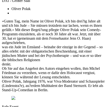
DAI - Großer Saal
Oliver Polak
»Guten Tag, mein Name ist Oliver Polak, ich bin drei?ig Jahre alt
und ich bin Jude – Sie müssen trotzdem nur lachen, wenn es ihnen
gefällt.« Mit dieser Begrü?ung pflegte Oliver Polak sein Comedy-
Programm einzuleiten, als er noch 30 Jahre alt war. Jetzt, mit über
30, hat er (gemeinsam mit dem Fernsehautor Jens O. Haas)
aufgeschrieben,
was ein Jude im Emsland – beinahe der einzige in der Gegend – so
alles erlebt: mit der obligatorischen Beschneidung, mit einer
jüdischen Mutter und bei der Psychotherapie – und was er so über
die biblischen Religionen
denkt.
Ob Sie auf das Angebot des Autors eingehen wollen, ihm Michel
Friedman zu verzeihen, wenn er dafür den Holocaust vergisst,
können Sie während der Lesung entscheiden.
Oliver Polak, Jahrgang 1976, war Viva-Moderator und Schauspieler
(Lindenstra?e), au?erdem Multitalent der Band Sternzeit. Er lebt als
Stand-Up-Comedian in Berlin.
Safe Event