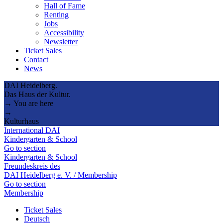
Hall of Fame
Renting
Jobs
Accessibility
Newsletter
Ticket Sales
Contact
News
DAI Heidelberg.
Das Haus der Kultur.
→ You are here
→
Kulturhaus
International DAI
Kindergarten & School
Go to section
Kindergarten & School
Freundeskreis des
DAI Heidelberg e. V. / Membership
Go to section
Membership
Ticket Sales
Deutsch